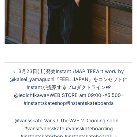
投
3月23日(土)発売Instant /MAP TEEArt work by
稿
@kaisei_yamaguchi『FEEL JAPAN』をコンセプトに
ナ
Instantが提案するプロダクトライン📸
ビ
@leoich1kawa※WEB STORE am 09:00~¥5,500-
ゲ
#instantskateshop#instantskateboards
ー
シ
@vansskate Vans / The AVE 2.0coming soon…
ョ
#vans#vansskate #vansskateboarding
ン
#instantskateshop #instantskateboards