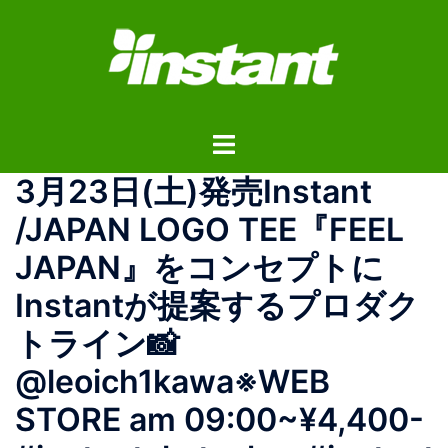
コ
ン
テ
ン
ツ
ト
へ
グ
ス
3月23日(土)発売Instant
ル
キ
メ
ッ
/JAPAN LOGO TEE『FEEL
ニ
プ
JAPAN』をコンセプトに
ュ
ー
Instantが提案するプロダク
トライン📸
@leoich1kawa※WEB
STORE am 09:00~¥4,400-