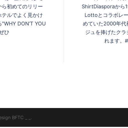
から初めてのリリー
ShirtDiaspo
ホテルでよく見かけ
Lottoとコラボ
WHY DON’T YOU
めていた2000年
ぜひ️
ジュを捧げたクラ
れます。#dia
esign
BFTC
_ _.