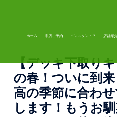
コ
ン
テ
ン
ツ
ホーム
来店ご予約
インスタント？
店舗紹
へ
ス
【デッキ下取りキ
キ
ッ
の春！ついに到来
プ
高の季節に合わせ
します！もうお馴