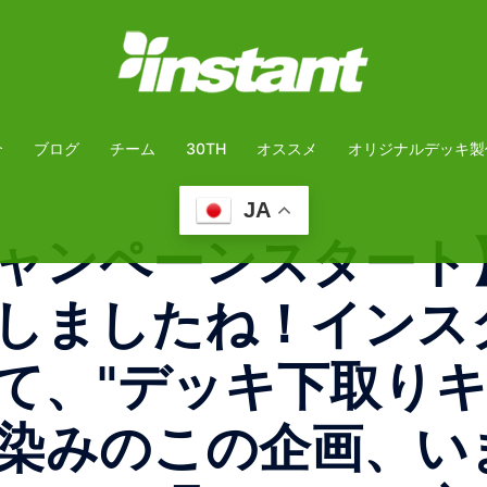
介
ブログ
チーム
30TH
オススメ
オリジナルデッキ製
JA
ャンペーンスタート
しましたね！インス
て、"デッキ下取りキ
染みのこの企画、い