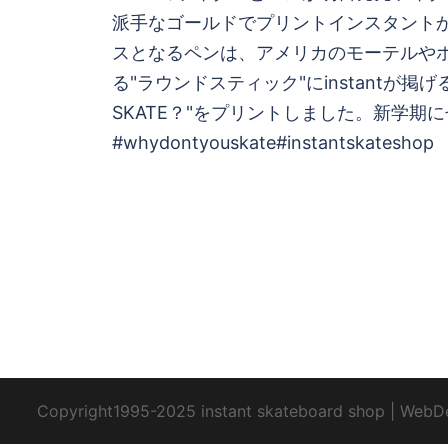
稿
派手なゴールドでプリントインスタント
スとなるペンは、アメリカのモーテルや
ナ
る"ラウンドスティック"にinstantが掲げる"
ビ
SKATE？"をプリントしました。新学期に
#whydontyouskate#instantskateshop
ゲ
ー
シ
ョ
ン
Copyright1995-2025 instant skateboard shop
|
WebD