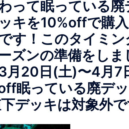
わって眠っている廃
ッキを10%offで購
です！このタイミン
ーズンの準備をしま
月20日(土)〜4月7
off眠っている廃デ
、値下デッキは対象外で