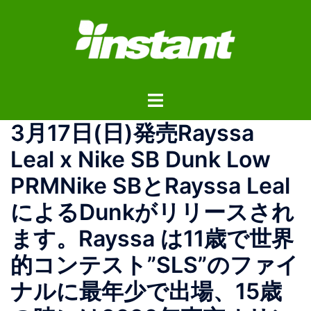
コ
ン
テ
ン
ツ
ト
へ
グ
ス
3月17日(日)発売Rayssa
ル
キ
メ
ッ
Leal x Nike SB Dunk Low
ニ
プ
PRMNike SBとRayssa Leal
ュ
ー
によるDunkがリリースされ
ます。Rayssa は11歳で世界
的コンテスト”SLS”のファイ
ナルに最年少で出場、15歳