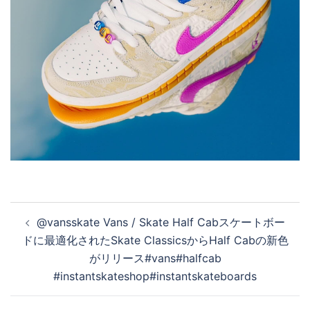
投
@vansskate Vans / Skate Half Cabスケートボー
稿
ドに最適化されたSkate ClassicsからHalf Cabの新色
ナ
がリリース#vans#halfcab
ビ
#instantskateshop#instantskateboards
ゲ
ー