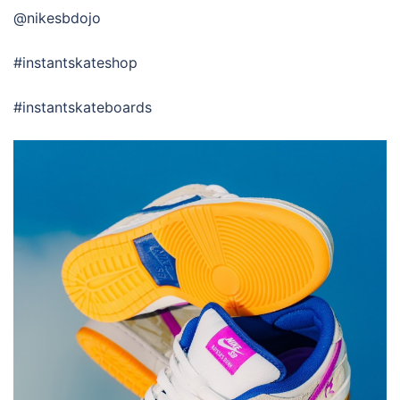
@nikesbdojo
#instantskateshop
#instantskateboards