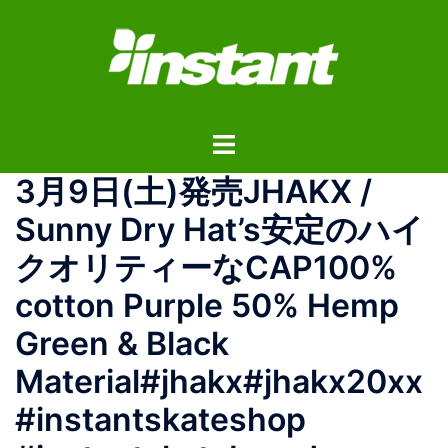
コ
ン
テ
ン
ツ
ト
へ
グ
ス
3月9日(土)発売JHAKX /
ル
キ
メ
ッ
Sunny Dry Hat’s安定のハイ
ニ
プ
クオリティーなCAP100%
ュ
ー
cotton Purple 50% Hemp
Green & Black
Material#jhakx#jhakx20xx
#instantskateshop