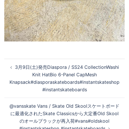
投
3月9日(土)発売Diaspora / SS24 CollectionWashi
稿
Knit HatBio 6-Panel CapMesh
ナ
Knapsack#diasporaskateboards#instantskateshop
ビ
#instantskateboards
ゲ
ー
@vansskate Vans / Skate Old Skoolスケートボード
シ
に最適化されたSkate Classicsから大定番Old Skool
ョ
のオールブラックが再入荷#vans#oldskool
ン
#instantskateshop #instantskateboards