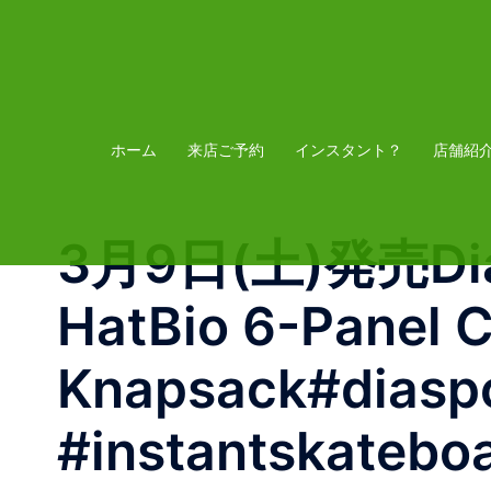
コ
ン
テ
ン
ツ
ホーム
来店ご予約
インスタント？
店舗紹
へ
ス
3月9日(土)発売Diasp
キ
ッ
HatBio 6-Panel
プ
Knapsack#diaspo
#instantskatebo