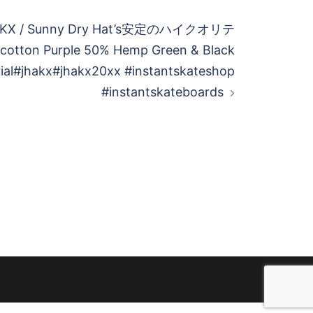
X / Sunny Dry Hat’s安定のハイクオリテ
tton Purple 50% Hemp Green & Black
ial#jhakx#jhakx20xx #instantskateshop
#instantskateboards