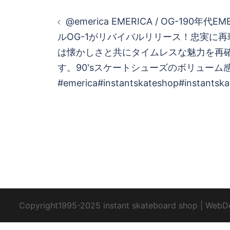
投
@emerica EMERICA / OG-190年代
稿
ルOG-1がリバイバルリリース！忠実に再
は懐かしさと共にタイムレスな魅力を再
ナ
す。90'sスケートシューズのボリューム
ビ
#emerica#instantskateshop#instantsk
ゲ
ー
シ
ョ
Copyright1995-2025 instant skateboard shop
|
WebD
ン