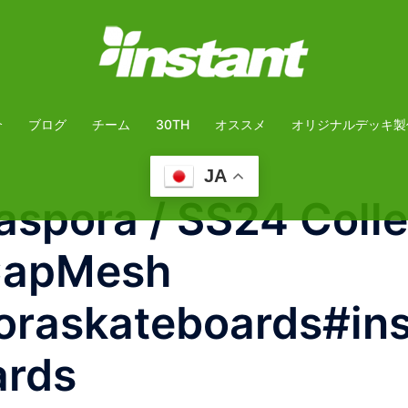
介
ブログ
チーム
30TH
オススメ
オリジナルデッキ製
JA
ora / SS24 Collec
 CapMesh
raskateboards#ins
ards