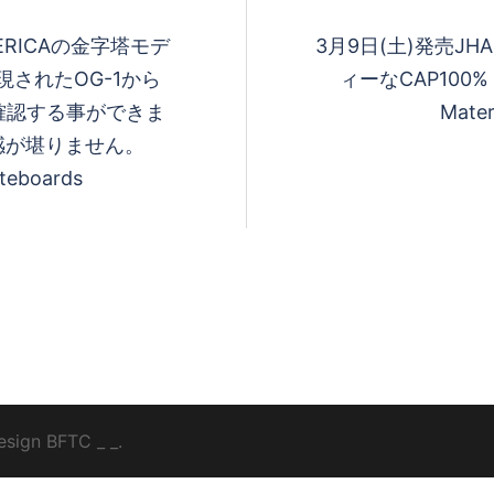
EMERICAの金字塔モデ
3月9日(土)発売JHAK
現されたOG-1から
ィーなCAP100% co
確認する事ができま
Mater
感が堪りません。
ateboards
esign
BFTC
_ _.