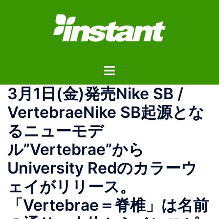
コ
ン
テ
ン
ツ
ト
へ
グ
ス
3月1日(金)発売Nike SB /
ル
キ
メ
ッ
VertebraeNike SB起源とな
ニ
プ
るニューモデ
ュ
ー
ル”Vertebrae”から
University Redのカラーウ
ェイがリリース。
「Vertebrae＝脊椎」は名前