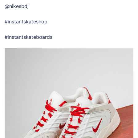
@nikesbdj
#instantskateshop
#instantskateboards