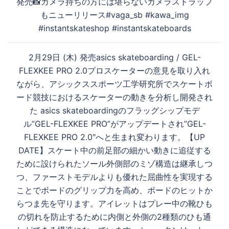
発売📸カメラ持ちの方には堪らないカメラストラップ
シ
もニューリリース#vaga_sb #kawa_img
ョ
#instantskateshop #instantskateboards
ン
2月29日 (木) 発売asics skateboarding / GEL-
FLEXKEE PRO 2.0プロスケーターの意見を取り入れ
ながら、アシックススポーツ工学研究所でスケートボ
ード競技におけるスケーターの動きを分析し開発され
た asics skateboardingのフラッグシップモデ
ル”GEL-FLEXKEE PRO”がアップデートされ”GEL-
FLEXKEE PRO 2.0″へと生まれ変わります。【UP
DATE】︎スケート中の前足部の細かい動きに追従する
ために設けられたソール外側部のミゾ構造は継承しつ
つ、ファーストモデルよりも優れた屈曲性を実現する
ことでボードのグリップ力を高め、ボードのヒットか
らつま先を守ります。︎アイレットはプレー中の靴ひも
の切れを防止するために内側と外側の2種類のひも通