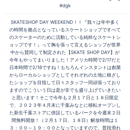
ビ
#dgk
ゲ
ー
SKATESHOP DAY WEEKEND！！『我々は年中多く
シ
の時間を拠点となっているスケートショップですべて
ョ
のスケーターのために活動している純粋なスケートシ
ン
ョップです！』って胸を張って言えるショップが世界
中から賛同して制定された【SKATE SHOP DAY】が
今年もやってまいりました！アメリカ時間で2/17だと
日本時間で2/18ですね！もちろんインスタントは創業
からローカルショップとしてそれぞれの土地に根ざし
たショップを目指して日々スタッフ一同頑張っており
ますのでこういう日は是が非でも盛り上げていきたい
と思います！そこで今年も２月１７日と１８日限定
で、２０２３年４月末に千葉みなとに移転オープンし
た新生千葉ストアに併設しているパークを今週末２日
間無料開放！（２月１７日、１８日）解放時間は１
３：００～１９：００となっていますので、普段滑れ