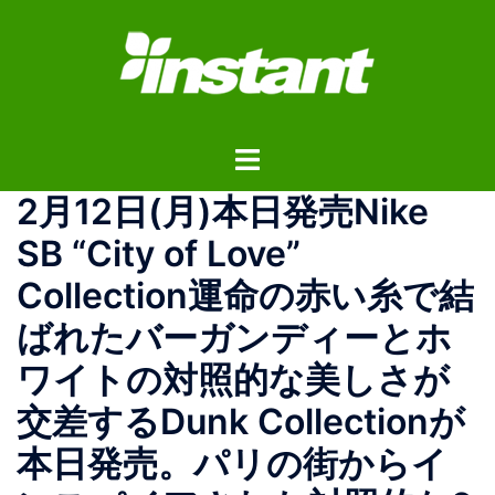
コ
ン
テ
ン
ツ
ト
へ
グ
ス
2月12日(月)本日発売Nike
ル
キ
メ
ッ
SB “City of Love”
ニ
プ
Collection運命の赤い糸で結
ュ
ー
ばれたバーガンディーとホ
ワイトの対照的な美しさが
交差するDunk Collectionが
本日発売。パリの街からイ