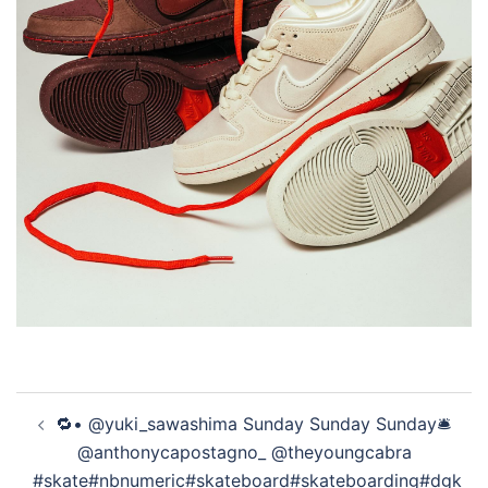
投
🔁• @yuki_sawashima Sunday Sunday Sunday🛎️
稿
@anthonycapostagno_ @theyoungcabra
ナ
#skate#nbnumeric#skateboard#skateboarding#dgk