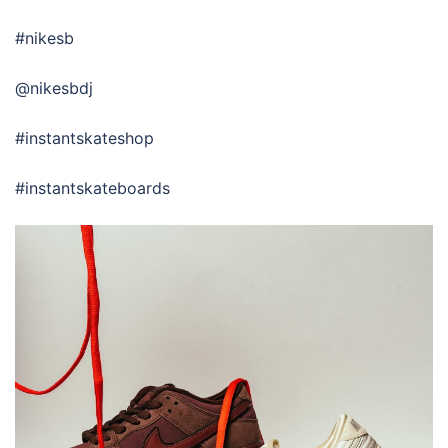
#nikesb
@nikesbdj
#instantskateshop
#instantskateboards