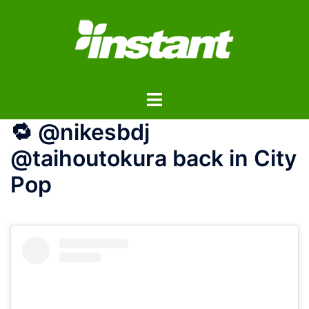
コ
ン
テ
ン
ツ
ト
へ
グ
ス
🔁 @nikesbdj
ル
キ
メ
ッ
@taihoutokura back in City
ニ
プ
Pop
ュ
ー