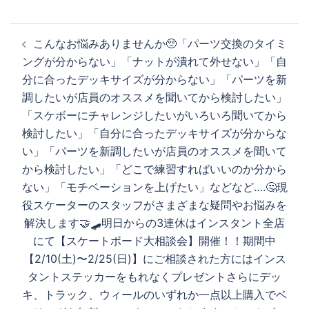
投
こんなお悩みありませんか🥺「パーツ交換のタイミ
稿
ングが分からない」「ナットが潰れて外せない」「自
ナ
分に合ったデッキサイズが分からない」「パーツを新
ビ
調したいが店員のオススメを聞いてから検討したい」
ゲ
「スケボーにチャレンジしたいがいろいろ聞いてから
ー
検討したい」「自分に合ったデッキサイズが分からな
シ
い」「パーツを新調したいが店員のオススメを聞いて
ョ
から検討したい」「どこで練習すればいいのか分から
ン
ない」「モチベーションを上げたい」などなど….🤔現
役スケーターのスタッフがさまざまな疑問やお悩みを
解決します🤝🛹明日からの3連休はインスタント全店
にて【スケートボード大相談会】開催！！期間中
【2/10(土)〜2/25(日)】にご相談された方にはインス
タントステッカーをもれなくプレゼントさらにデッ
キ、トラック、ウィールのいずれか一点以上購入でベ