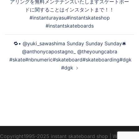
アリングを無料メンテナンスいたしますスケートボー
ドに関することはインスタントまで！！
#instanturayasu#instantskateshop
#instantskateboards
🔁• @yuki_sawashima Sunday Sunday Sunday🛎️
@anthonycapostagno_ @theyoungcabra
#skate#nbnumeric#skateboard#skateboarding#dgk
#dgk
Copyright1995-2025 instant skateboard shop
|
WebDesign