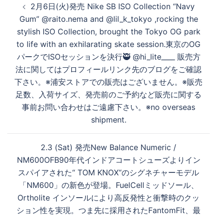
2月6日(火)発売 Nike SB ISO Collection “Navy
稿
Gum” @raito.nema and @lil_k_tokyo ,rocking the
ナ
stylish ISO Collection, brought the Tokyo OG park
ビ
to life with an exhilarating skate session.東京のOG
ゲ
パークでISOセッションを決行🥷 @hi_lite____ 販売方
ー
法に関してはプロフィールリンク先のブログをご確認
シ
下さい。※浦安ストアでの販売はございません。※販売
ョ
足数、入荷サイズ、発売前のご予約など販売に関する
ン
事前お問い合わせはご遠慮下さい。※no overseas
shipment.
2.3 (Sat) 発売New Balance Numeric /
NM600OFB90年代インドアコートシューズよりイン
スパイアされた“ TOM KNOX“のシグネチャーモデル
「NM600」の新色が登場。FuelCellミッドソール、
Ortholite インソールにより高反発性と衝撃時のクッ
ション性を実現。つま先に採用されたFantomFit、最