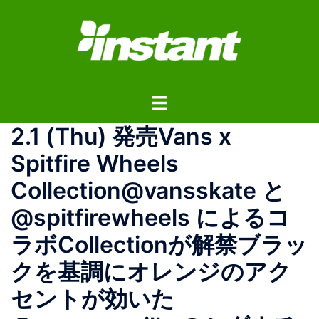
コ
ン
テ
ン
ツ
ト
へ
グ
ス
2.1 (Thu) 発売Vans x
ル
キ
メ
ッ
Spitfire Wheels
ニ
プ
Collection@vansskate と
ュ
ー
@spitfirewheels によるコ
ラボCollectionが解禁ブラッ
クを基調にオレンジのアク
セントが効いた