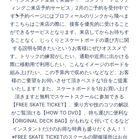
稿
ィングご来店予約サービス」2月のご予約を受付中で
ナ
す⛷️予約ページにはプロフィールのリンクから飛べま
ビ
すこちらはご来店の際に、接客を優先的に受けること
ゲ
ができるサービスとなります。来店してからお待ちす
ー
ることなく、じっくりとスケートボードの選び方に関
シ
する説明を聞きたいというお客様にぜひオススメで
ョ
す。トリックの練習がしたい、通勤や近所に出かける
ン
際に移動用で利用したい、こんなイメージのボードを
組み上げたい、この予算内で収めたいなどなど、お客
様のご要望をお伺いさせて頂きベストな1台をご提案
いたします！また、スケートボードを1台お買い上げ
頂きますと無料でスケートスクールに参加できる
【FREE SKATE TICKET】、乗り方や技のコツの解説
がご覧頂ける【HOW TO DVD】、持ち運びに便利な
【ORIGINAL DECK BAG】がもれなく付いてくるなど
インスタントだけのお得な特典も盛りだくさん！！
※FREE SKATE TICKETのスクールの開催場所はお台