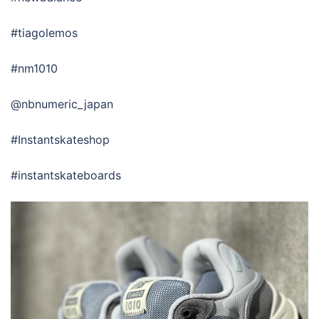
#tiagolemos
#nm1010
@nbnumeric_japan
#Instantskateshop
#instantskateboards