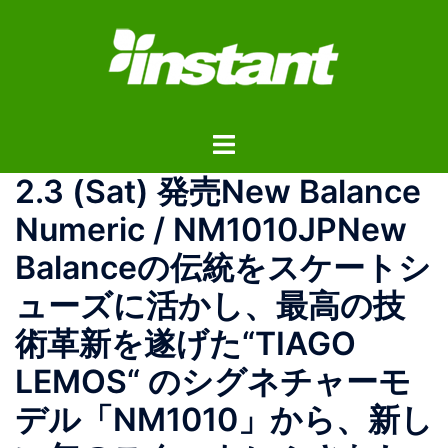
コ
ン
テ
ン
ツ
ト
へ
グ
ス
2.3 (Sat) 発売New Balance
ル
キ
メ
ッ
Numeric / NM1010JPNew
ニ
プ
Balanceの伝統をスケートシ
ュ
ー
ューズに活かし、最高の技
術革新を遂げた“TIAGO
LEMOS“ のシグネチャーモ
デル「NM1010」から、新し