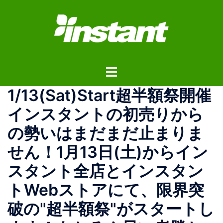
コ
ン
テ
ン
ツ
ト
へ
グ
ス
1/13(Sat)Start超半額祭開催️
ル
キ
メ
ッ
インスタントの初売りから
ニ
プ
の勢いはまだまだ止まりま
ュ
ー
せん！1月13日(土)からイン
スタント全店とインスタン
トWebストアにて、限界突
破の"超半額祭"がスタートし