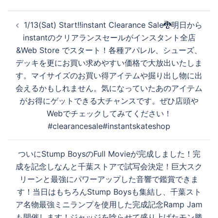
投
1/13(Sat) Start!!instant Clearance Sale🐉明日から
稿
instantのクリアランスセールがインスタント全店
ナ
&Web Store でスタート！各種アパレル、シューズ、
ビ
デッキを更にお買い求めやすい価格で大放出いたしま
ゲ
す。マイサイズのお買い得アイテムや掘り出し物に出
ー
会えるかもしれません。気になっていたあのアイテム
シ
がお得にゲットできる大チャンスです。ぜひ店頭や
ョ
Webでチェックしてみてください！
ン
#clearancesale#instantskateshop
ついにStump BoysのFull Movieが完成しました！完
成を記念しなんと千葉ストアで試写会決定！巨大スク
リーンと最強にパワーアップした音響で鑑賞できま
す！当日はもちろんStump Boysも集結し、千葉スト
ア名物最強ミニランプを使用した完成記念Ramp Jam
も開催します！ジャッジを唸らせて盛り上げたモン勝