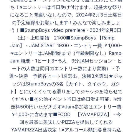
ち！※エントリーは当日受け付けます。超盛大な祭り
になること間違いなしなので、2024年2月3日土曜日
の予定確保をお願いします！みんなで楽しみましょ
う！■StumpBoys video premiere・2024年2月3日
(土)・上映開始 21:00■StumpBoys 【Ramp
Jam】・JAM START 19:00・エントリー費 ￥1,000-
※エントリーはJAM開始まで（年齢制限なし）Ramp
Jam 概要・1ヒート3〜5人 3分JAMセッション・ヒ
ートの人数は同日のエントリー数により変動）・予
選〜決勝 予選各ヒート1名選出、決勝3名選出★ジャ
ッジはStumpBoysの3名【カイト、タイホウ、ガク
ト】とにかくイケてる滑りをしてジャッジを唸らせて
ください■その他イベント当日は終日滑走可能。※滑
走料500円いただきます※Jam参加者はエントリー費
￥1,000-に含めます■FOOD 【YAMAPIZZA】・今
回も最高に美味しいPIZZAを提供してくれる
YAMAPIZZA出店決定！※アルコール類は各自持ち込