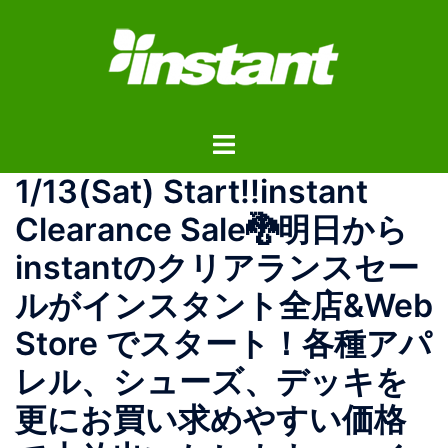
コ
ン
テ
ン
ツ
ト
へ
グ
ス
1/13(Sat) Start!!instant
ル
キ
メ
ッ
Clearance Sale🐉明日から
ニ
プ
instantのクリアランスセー
ュ
ー
ルがインスタント全店&Web
Store でスタート！各種アパ
レル、シューズ、デッキを
更にお買い求めやすい価格