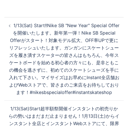
投
1/13(Sat) Start!!Nike SB "New Year" Special Offer
稿
を開催いたします。新年第一弾！Nike SB Special
ナ
Offerがスタート！対象モデル拡大、OFF率UPで更に
ビ
リフレッシュいたします。ガンガンにスケートシュー
ゲ
ズを履き潰すスケーターの皆さんはもちろん、今年ス
ー
ケートボードを始める初心者の方々にも、是非ともこ
シ
の機会を逃さずに、初めてのスケートシューズを手に
ョ
入れて下さい。マイサイズはお早めに︎Instant全店舗お
ン
よびWebストアで、皆さまのご来店をお待ちしており
ます！#nikesbspecialoffer#instantskateshop
1/13(Sat)Start超半額祭開催️インスタントの初売りか
らの勢いはまだまだ止まりません！1月13日(土)からイ
ンスタント全店とインスタントWebストアにて、限界