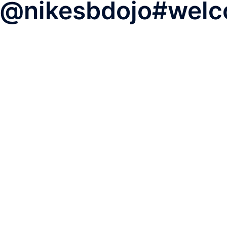
nikesbdojo#welco