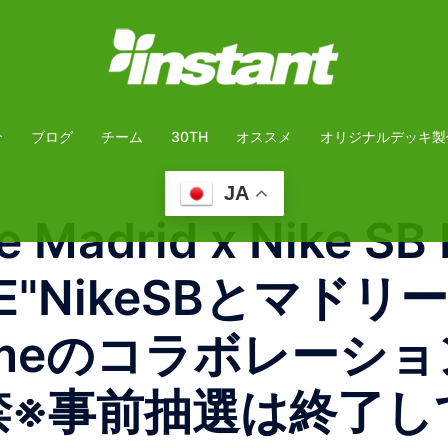
介
ブログ
チーム
30TH
オススメ
オリジナルデッキ製
JA
adrid x Nike SB B
OME"NikeSBとマ
comeのコラボレーショ
解禁※事前抽選は終了