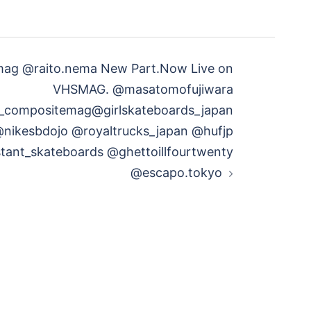
 @raito.nema New Part.Now Live on
VHSMAG. @masatomofujiwara
compositemag@girlskateboards_japan
nikesbdojo @royaltrucks_japan @hufjp
tant_skateboards @ghettoillfourtwenty
@escapo.tokyo