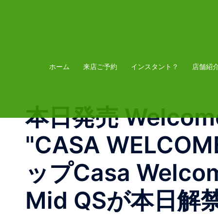
コ
ン
テ
ン
ツ
ホーム
来店ご予約
インスタント？
店舗紹
へ
ス
本日発売 Welcome M
キ
ッ
"CASA WELC
プ
ップCasa Wel
Mid QSが本日