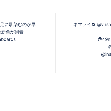
 PLUS足に馴染むのが早
ネマライ🔁 @vhsmag
Sの新色が到着。
eboards
@49n_
@
@ins