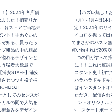
！】2024年各店舗
【ハズレ無し！お
ねました！初売りか
(月)～1月4日(
着で、各ストアご当地デ
定！2024年のサ
ゼント！手ぬぐいの
イコロを振って出
人ぞ知る、貰ったら
てまさかのハズレ無し
オブ粗品の中の粗品
買い物すれば20%
ー溢れるデザインと
つの目がすべて揃
まう猛者大歓迎で
に！！これは運試
【浦安STAFF】浦安
スタント史上初で
彿させつつも格子柄
ハラハラドキドキ
IJOJI
はインスタントオ
ジョバーとしてのセンスが
ただき、配信され
ーカルの間で人気を
ントオリジナル
の街並みをデザイン
ト スケートボード