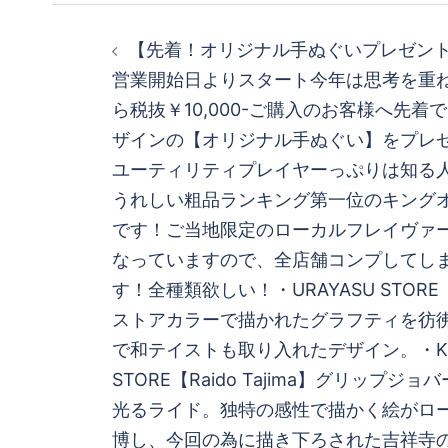
投
【先着！オリジナル手ぬぐいプレゼント
稿
営業開始日よりスタート今年は思考を重
ら税抜￥10,000-ご購入のお客様へ先
ナ
ザインの【オリジナル手ぬぐい】をプレ
ビ
ユーティリティプレイヤーっぷりは知る
うれしい粗品ランキング第一位のキング
ゲ
です！ご当地限定のローカルフレイヴァ
なっていますので、全店舗コンプしてし
ー
す！全種類欲しい！・URAYASU STORE
シ
ストアカラーで描かれたグラフティを彷
で和テイストも取り入れたデザイン。・KICH
ョ
STORE【Raido Tajima】グリップ
光るライド。独特の感性で描かく絵がロ
ン
博し、今回の為に描き下ろされた吉祥寺