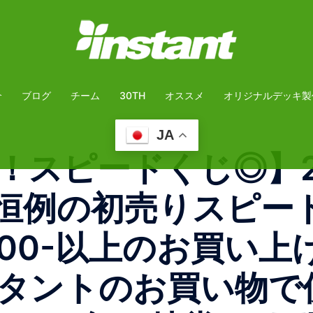
介
ブログ
チーム
30TH
オススメ
オリジナルデッキ製
JA
スピードくじ◎】20
毎年恒例の初売りスピ
000-以上のお買い
タントのお買い物で