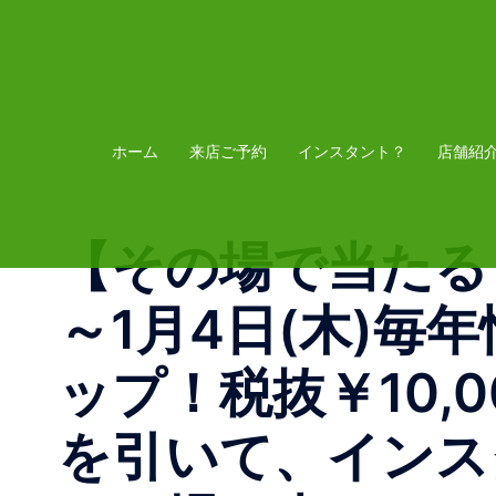
コ
ン
テ
ン
ツ
ホーム
来店ご予約
インスタント？
店舗紹
へ
ス
【その場で当たる！
キ
ッ
～1月4日(木)
プ
ップ！税抜￥10,
を引いて、インス