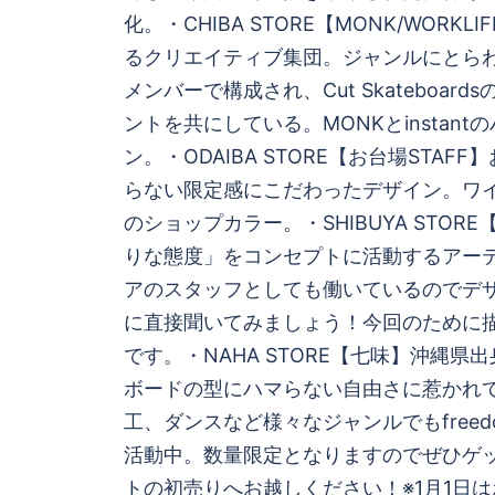
化。・CHIBA STORE【MONK/WORK
るクリエイティブ集団。ジャンルにとら
メンバーで構成され、Cut Skateboar
ントを共にしている。MONKとinstan
ン。・ODAIBA STORE【お台場STAF
らない限定感にこだわったデザイン。ワ
のショップカラー。・SHIBUYA STOR
りな態度」をコンセプトに活動するアー
アのスタッフとしても働いているのでデ
に直接聞いてみましょう！今回のために
です。・NAHA STORE【七味】沖縄県
ボードの型にハマらない自由さに惹かれ
工、ダンスなど様々なジャンルでもfree
活動中。数量限定となりますのでぜひゲ
トの初売りへお越しください！※1月1日