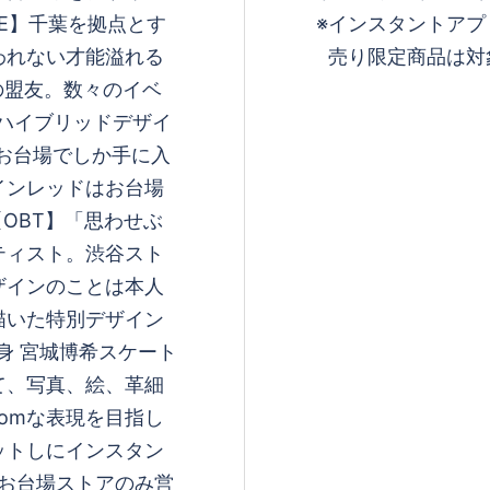
LIFE】千葉を拠点とす
※インスタントアプ
われない才能溢れる
売り限定商品は対
dsの盟友。数々のイベ
tのハイブリッドデザイ
F】お台場でしか手に入
インレッドはお台場
E【OBT】「思わせぶ
ティスト。渋谷スト
ザインのことは本人
描いた特別デザイン
出身 宮城博希スケート
て、写真、絵、革細
domな表現を目指し
ットしにインスタン
はお台場ストアのみ営