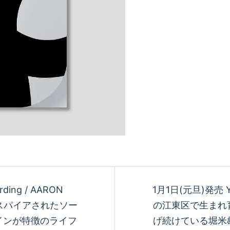
arding / AARON
1月1日(元旦)発売 Yut
スパイアされたソー
の江東区で生まれ
インが特徴のライフ
げ続けている堀米