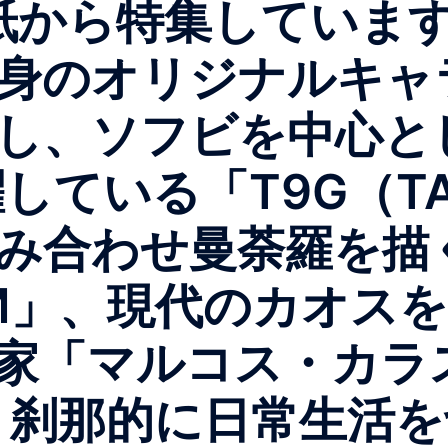
表紙から特集していま
身のオリジナルキャ
し、ソフビを中心と
している「T9G（TA
み合わせ曼荼羅を描
ZM」、現代のカオス
家「マルコス・カラスケ
r）」、刹那的に日常生