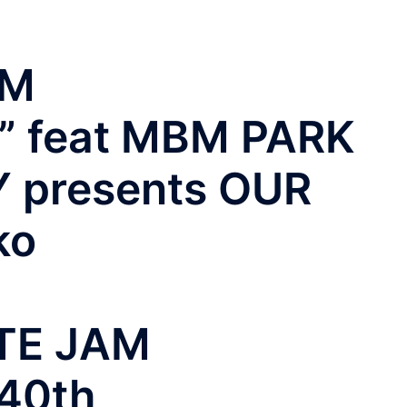
ZM
” feat MBM PARK
 presents OUR
ko
TE JAM
40th