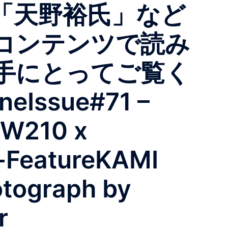
「天野裕氏」など
コンテンツで読み
手にとってご覧く
eIssue#71 –
rW210 x
-FeatureKAMI
tograph by
r