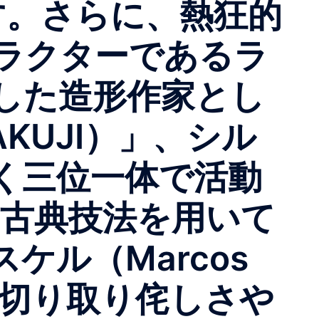
す。さらに、熱狂的
ラクターであるラ
した造形作家とし
KUJI）」、シル
く三位一体で活動
を古典技法を用いて
ル（Marcos
活を切り取り侘しさや