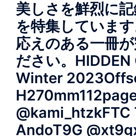
美しさを鮮烈に記
を特集しています
応えのある一冊が
ださい。⁡HIDDEN C
Winter 2023Offs
H270mm112pages 
@kami_htzkFTC 
AndoT9G @xt9gx