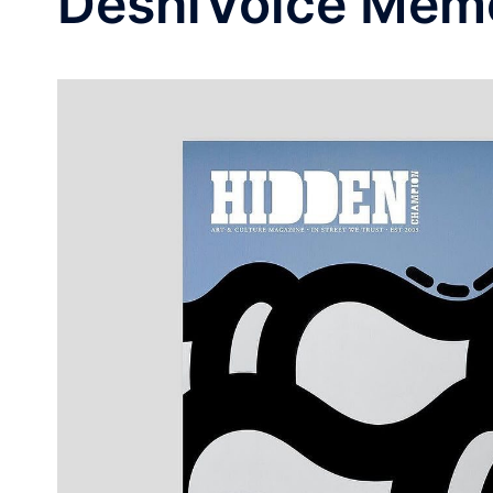
DeshiVoice Mem