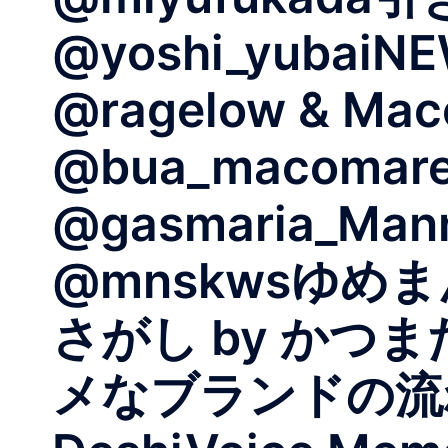
@yoshi_yubaiNE
@ragelow & Mac
@bua_macomare
@gasmaria_Mann
@mnskwsゆめまん
さがし by かつま
メなブランドの流れ b