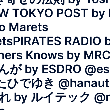
W TOKYO POST by 
o Marets
tsPIRATES RADIO 
ers Knows by MRC
が by ESDRO @e
たひでゆき @hana
y ルイテック @rui