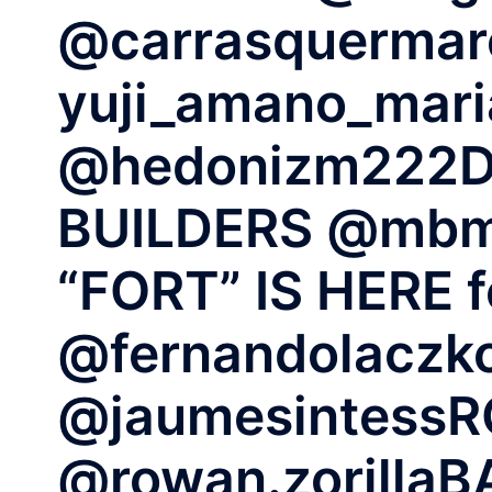
@carrasquermar
yuji_amano_mar
@hedonizm222DI
BUILDERS @mbm_
“FORT” IS HERE f
@fernandolaczko
@jaumesintess
@rowan.zorilla