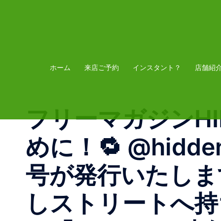
コ
ン
テ
ン
ツ
ホーム
来店ご予約
インスタント？
店舗紹
へ
ス
フリーマガジンHI
キ
ッ
めに！🔁 @hidden
プ
号が発行いたしま
しストリートへ持