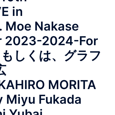
E in
. Moe Nakase
r 2023-2024-For
界：もしくは、グラフ
広
AKAHIRO MORITA
by Miyu Fukada
 Yubai