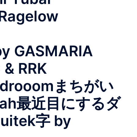
Ragelow
by GASMARIA
 & RRK
sdrooomまちがい
utah最近目にするダ
tek字 by