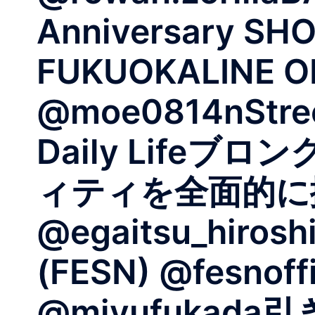
Anniversary SH
FUKUOKALINE OF
@moe0814nStreet
Daily Lif
ィティを全面的に擁
@egaitsu_hiros
(FESN) @fesnoffi
@miyufukada引