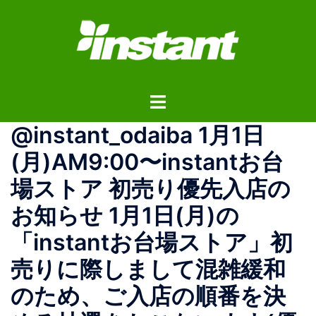
コ
ン
テ
ン
ツ
ト
へ
グ
ス
@instant_odaiba 1月1日
ル
キ
メ
ッ
(月)AM9:00〜instantお台
ニ
プ
場ストア 初売り優先入店の
ュ
ー
お知らせ 1月1日(月)の
「instantお台場ストア」初
売りに際しまして混雑緩和
のため、ご入店の順番を決