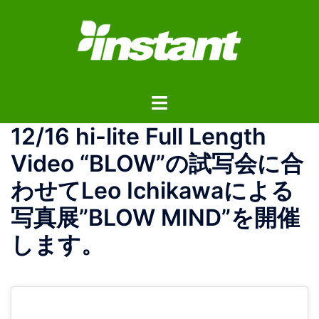
コ
ン
テ
ン
ツ
ト
へ
グ
ス
12/16 hi-lite Full Length
ル
キ
メ
ッ
Video “BLOW”の試写会に合
ニ
プ
わせてLeo Ichikawaによる
ュ
ー
写真展”BLOW MIND”を開催
します。