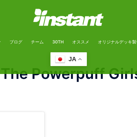
介
ブログ
チーム
30TH
オススメ
オリジナルデッキ製
JA
e Powerpuff Girls