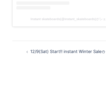
Instant skateboards(@instant_skateboards
投
12/9(Sat) Start!! instant Winter Sale⛄️
稿
ナ
ビ
ゲ
ー