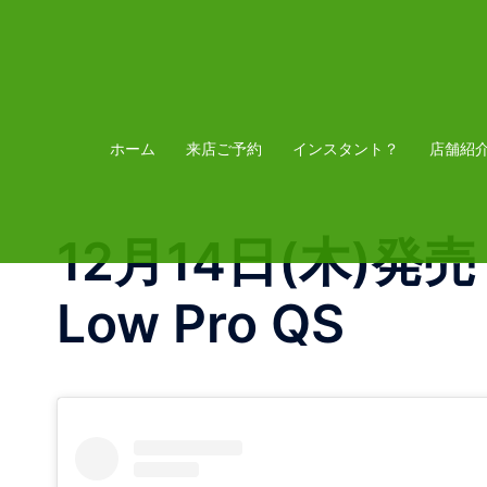
コ
ン
テ
ン
ツ
ホーム
来店ご予約
インスタント？
店舗紹
へ
ス
12月14日(木)発売 Th
キ
ッ
Low Pro QS
プ