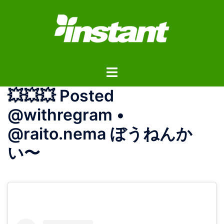
コ
ン
テ
ン
ツ
ト
へ
グ
ス
💥💥💥 Posted
ル
キ
メ
ッ
@withregram •
ニ
プ
@raito.nema ぼうねんか
ュ
ー
い〜