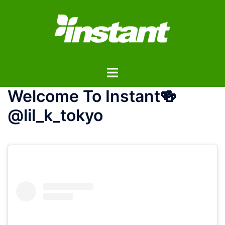
コ
ン
テ
ン
ツ
ト
へ
グ
ス
Welcome To Instant🍻
ル
キ
メ
ッ
@lil_k_tokyo
ニ
プ
ュ
ー