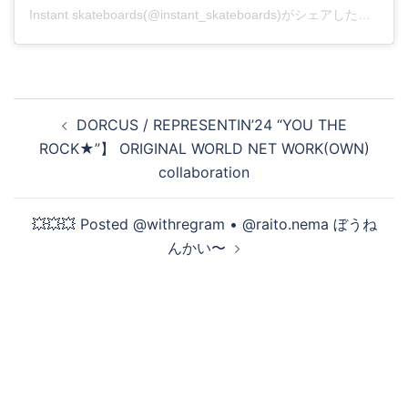
Instant skateboards(@instant_skateboards)がシェアした投稿
投
DORCUS / REPRESENTIN’24 “YOU THE
稿
ROCK★”】 ORIGINAL WORLD NET WORK(OWN)
ナ
collaboration
ビ
ゲ
💥💥💥 Posted @withregram • @raito.nema ぼうね
ー
んかい〜
シ
ョ
ン