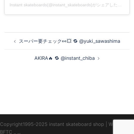
Instant skateboards(@instant_skateboards)がシェアした投稿
投
スーパー要チェック👀💥 🔁 @yuki_sawashima
稿
ナ
AKIRA🔥 🔁 @instant_chiba
ビ
ゲ
ー
シ
ョ
ン
Copyright1995-2025 instant skateboard shop
|
WebDesign
BFTC
_ _.