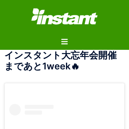
コ
ン
テ
ン
ツ
ト
へ
グ
ス
インスタント大忘年会開催
ル
キ
メ
ッ
まであと1week🔥
ニ
プ
ュ
ー