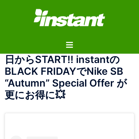
コ
ン
テ
ン
ツ
ト
へ
グ
ス
日からSTART‼️ instantの
ル
キ
メ
ッ
BLACK FRIDAYでNike SB
ニ
プ
“Autumn” Special Offer が
ュ
ー
更にお得に💥