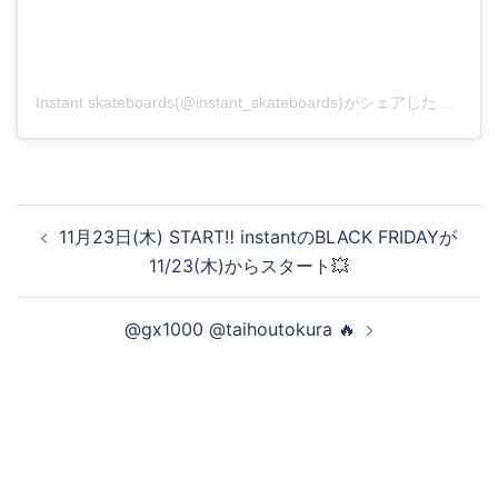
Instant skateboards(@instant_skateboards)がシェアした投稿
投
11月23日(木) START‼️ instantのBLACK FRIDAYが
稿
11/23(木)からスタート💥
ナ
ビ
@gx1000 @taihoutokura 🔥
ゲ
ー
シ
ョ
ン