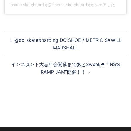
Instant skateboards(@instant_skateboards)がシェアした投稿
投
@dc_skateboarding DC SHOE / METRIC S×WILL
稿
MARSHALL
ナ
ビ
インスタント大忘年会開催まであと2week🔥 “INS’S
ゲ
RAMP JAM”開催！！
ー
シ
ョ
ン