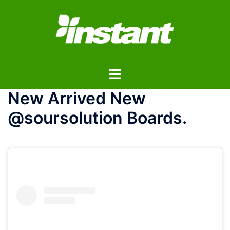
コ
ン
テ
ン
ツ
ト
へ
グ
ス
New Arrived New
ル
キ
メ
ッ
@soursolution Boards.
ニ
プ
ュ
ー