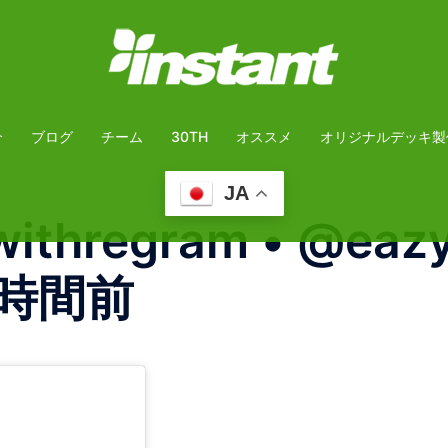
介
ブログ
チーム
30TH
オススメ
オリジナルデッキ製
JA
withregram • @eaz
19時間前