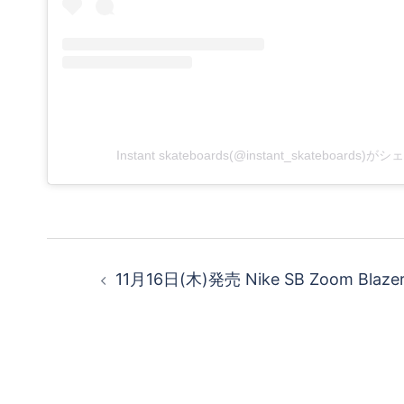
Instant skateboards(@instant_skateboards
投
11月16日(木)発売 Nike SB Zoom Blazer 
稿
ナ
ビ