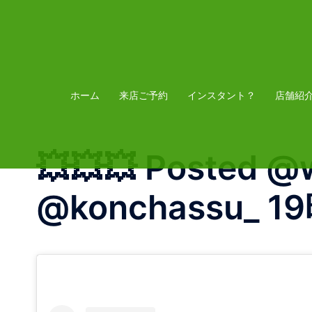
コ
ン
テ
ン
ツ
ホーム
来店ご予約
インスタント？
店舗紹
へ
ス
💥💥💥 Posted @
キ
ッ
@konchassu_ 
プ