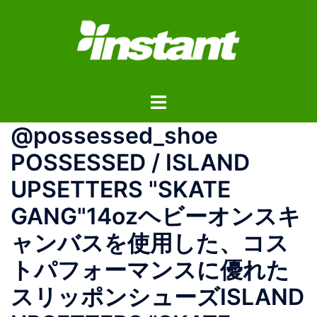
コ
ン
テ
ン
ツ
ト
へ
グ
ス
@possessed_shoe
ル
キ
メ
ッ
POSSESSED / ISLAND
ニ
プ
UPSETTERS "SKATE
ュ
ー
GANG"14ozヘビーオンスキ
ャンバスを使用した、コス
トパフォーマンスに優れた
スリッポンシューズISLAND