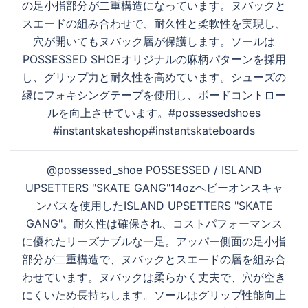
ー
の足小指部分が二重構造になっています。ヌバックと
シ
スエードの組み合わせで、耐久性と柔軟性を実現し、
ョ
穴が開いてもヌバック層が保護します。ソールは
ン
POSSESSED SHOEオリジナルの麻柄パターンを採用
し、グリップ力と耐久性を高めています。シューズの
縁にフォキシングテープを使用し、ボードコントロー
ルを向上させています。#possessedshoes
#instantskateshop#instantskateboards
@possessed_shoe POSSESSED / ISLAND
UPSETTERS "SKATE GANG"14ozヘビーオンスキャ
ンバスを使用したISLAND UPSETTERS "SKATE
GANG"。耐久性は確保され、コストパフォーマンス
に優れたリーズナブルな一足。アッパー側面の足小指
部分が二重構造で、ヌバックとスエードの層を組み合
わせています。ヌバックは柔らかく丈夫で、穴が空き
にくいため長持ちします。ソールはグリップ性能向上