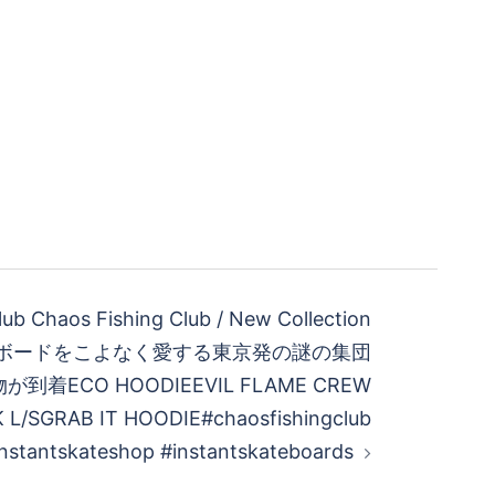
ub Chaos Fishing Club / New Collection
ボードをこよなく愛する東京発の謎の集団
到着ECO HOODIEEVIL FLAME CREW
 L/SGRAB IT HOODIE#chaosfishingclub
instantskateshop #instantskateboards