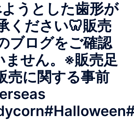
べようとした歯形が
ください🦷販売
のブログをご確認
いません。※販売足
販売に関する事前
seas
ycorn#Halloween#I