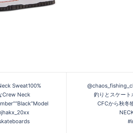
 Neck Sweat100%
@chaos_fishing_cl
rew Neck
釣りとスケート
mber”“Black”Model
CFCから秋冬物が
@jhakx_20xx
NECK
skateboards
#