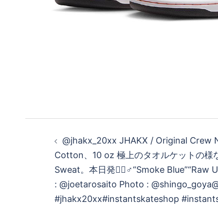
投
@jhakx_20xx JHAKX / Original Crew
稿
Cotton、10 oz 極上のタオルケットの様なC
Sweat。本日発売🏻‍♂️“Smoke Blue”“Raw U
ナ
: @joetarosaito Photo : @shingo_goya
ビ
#jhakx20xx#instantskateshop #instant