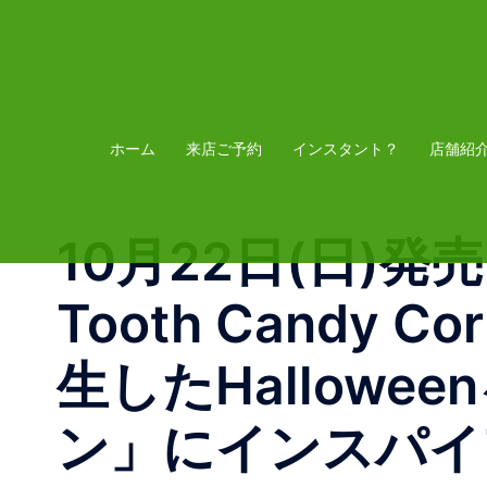
コ
ン
テ
ン
ツ
ホーム
来店ご予約
インスタント？
店舗紹
へ
ス
10月22日(日)発売 Ni
キ
ッ
Tooth Candy
プ
生したHallow
ン」にインスパイ