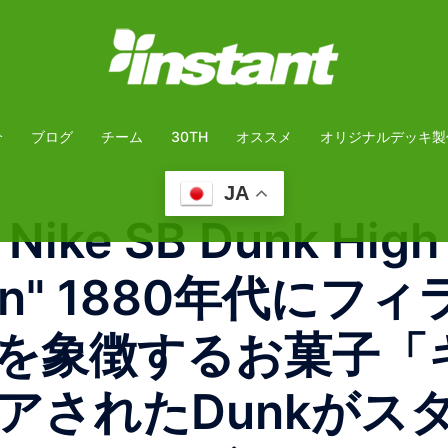
介
ブログ
チーム
30TH
オススメ
オリジナルデッキ製
JA
ke SB Dunk High 
 Corn" 1880年代
eenを象徴するお菓子
アされたDunkがス