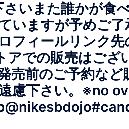
意下さい️また誰かが食
ていますが予めご了承
ロフィールリンク先
トアでの販売はござ
発売前のご予約など
下さい。※no over
b@nikesbdojo#cand