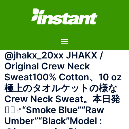
コ
ン
テ
ン
ツ
ト
へ
グ
ス
@jhakx_20xx JHAKX /
ル
キ
メ
ッ
Original Crew Neck
ニ
プ
Sweat100% Cotton、10 oz
ュ
ー
極上のタオルケットの様な
Crew Neck Sweat。本日発
売🏻‍♂️“Smoke Blue”“Raw
Umber”“Black”Model :