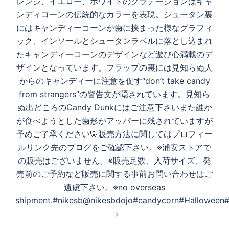
レンジ、イエロー、ホワイトのグラデーションはキャ
ンディコーンの伝統的なカラーを表現。シュータン裏
にはキャンディーコーンが歯に挟まった様なグラフィ
ック、インソールとシュータンラベルに落とし込まれ
たキャンディーコーンのデザインなど遊び心満載のデ
ザインとなっています。フラップの裏には見知らぬ人
からのキャンディーに注意を促す“don’t take candy
from strangers”の警告文が隠されています。見知ら
ぬ出どころのCandy Dunkにはご注意下さい️また誰か
が食べようとした歯形がアッパーに残されていますが
予めご了承ください🦷販売方法に関してはプロフィー
ルリンク先のブログをご確認下さい。※浦安ストアで
の販売はございません。※販売足数、入荷サイズ、発
売前のご予約など販売に関する事前お問い合わせはご
遠慮下さい。※no overseas
shipment.#nikesb@nikesbdojo#candycorn#Halloween#I