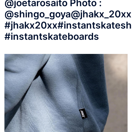
@joetarosaito Photo :
@shingo_goya@jhakx_20xx
#jhakx20xx#instantskates
#instantskateboards