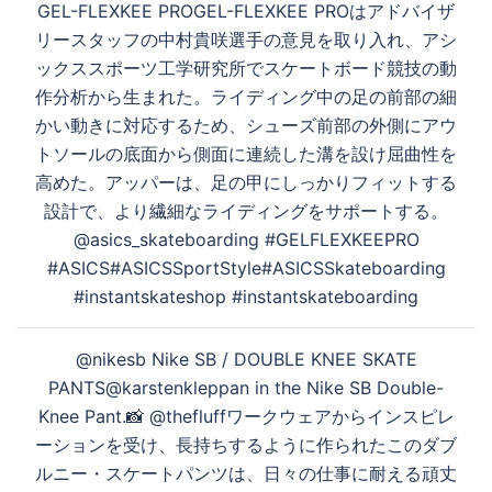
GEL-FLEXKEE PROGEL-FLEXKEE PROはアドバイザ
ナ
リースタッフの中村貴咲選手の意見を取り入れ、アシ
ビ
ックススポーツ工学研究所でスケートボード競技の動
ゲ
作分析から生まれた。ライディング中の足の前部の細
ー
かい動きに対応するため、シューズ前部の外側にアウ
シ
トソールの底面から側面に連続した溝を設け屈曲性を
ョ
高めた。アッパーは、足の甲にしっかりフィットする
ン
設計で、より繊細なライディングをサポートする。
@asics_skateboarding #GELFLEXKEEPRO
#ASICS#ASICSSportStyle#ASICSSkateboarding
#instantskateshop #instantskateboarding
@nikesb Nike SB / DOUBLE KNEE SKATE
PANTS@karstenkleppan in the Nike SB Double-
Knee Pant.📸 @thefluffワークウェアからインスピレ
ーションを受け、長持ちするように作られたこのダブ
ルニー・スケートパンツは、日々の仕事に耐える頑丈