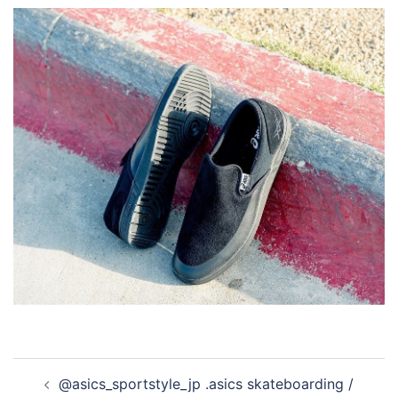
投
@asics_sportstyle_jp .asics skateboarding /
稿