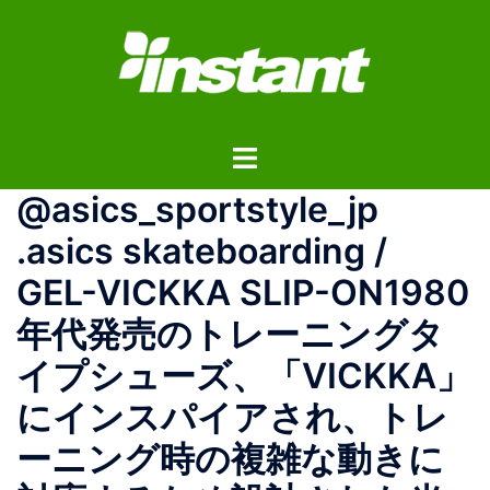
コ
ン
テ
ン
ツ
ト
へ
グ
ス
@asics_sportstyle_jp
ル
キ
メ
ッ
.asics skateboarding /
ニ
プ
GEL-VICKKA SLIP-ON1980
ュ
ー
年代発売のトレーニングタ
イプシューズ、「VICKKA」
にインスパイアされ、トレ
ーニング時の複雑な動きに