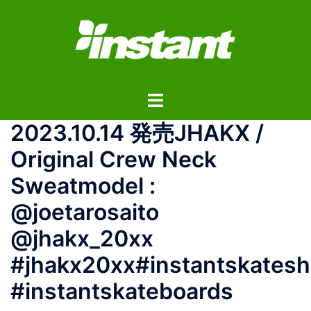
コ
ン
テ
ン
ツ
ト
へ
グ
ス
2023.10.14 発売JHAKX /
ル
キ
メ
ッ
Original Crew Neck
ニ
プ
Sweatmodel :
ュ
ー
@joetarosaito
@jhakx_20xx
#jhakx20xx#instantskates
#instantskateboards