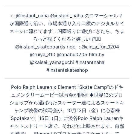
再
投
@instant_naha @instant_naha のコマーシャル？
稿
が国際通り沿い、市場本通り入り口横のデジタルサイ
生
ナ
ネージに流れてます！国際通りに遊びにきたら、ちょ
ビ
ろっと観てくれると嬉しいです🏼
ゲ
す
@instant_skateboards rider : @ain_a_fun_1204
ー
@ruiya_310 @onabu0205 film by
シ
@kaisei_yamaguchi #instantnaha
ョ
る
#instantskateshop
ン
Polo Ralph Lauren x Element “Skate Camp”のドキ
ュメンタリームービー試写会が開催 🌲世界13のプロ
ショップから選ばれたスケーター達によるスケートキ
ャンプ映像の試写会が、10月13日（金）に心斎橋
Spotakaで、15日（日）に渋谷Polo Ralph Laurenキ
ャットストリート店で、それぞれ上映されます。自然
を満喫し、Elementのプロと一緒にスケートをして、