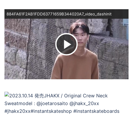
884FA61F2AB1FDD63771659B344020A7_video_dashinit
ビ
デ
オ
を