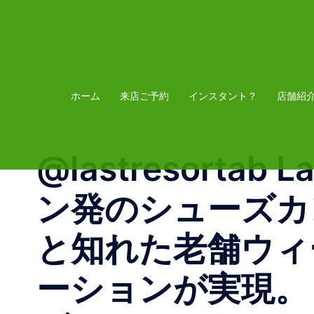
コ
ン
テ
ン
ツ
ホーム
来店ご予約
インスタント？
店舗紹
へ
ス
@lastresortab 
キ
ッ
ン発のシューズカンパ
プ
と知れた老舗ウィー
ーションが実現。