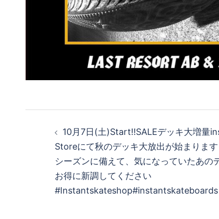
投
10月7日(土)Start!!SALEデッキ大増量i
稿
Storeにて秋のデッキ大放出が始まります
シーズンに備えて、気になっていたあの
ナ
お得に新調してください
ビ
#Instantskateshop#instantskateboards
ゲ