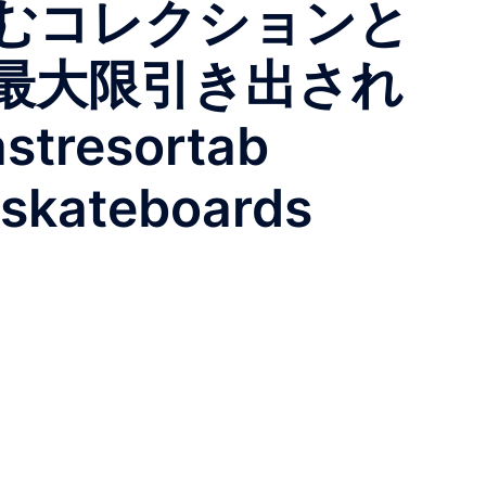
むコレクションと
最大限引き出され
esortab
tskateboards