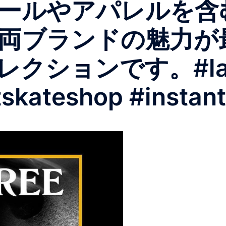
ールやアパレルを含
両ブランドの魅力が
ションです。#lastr
ntskateshop #instan