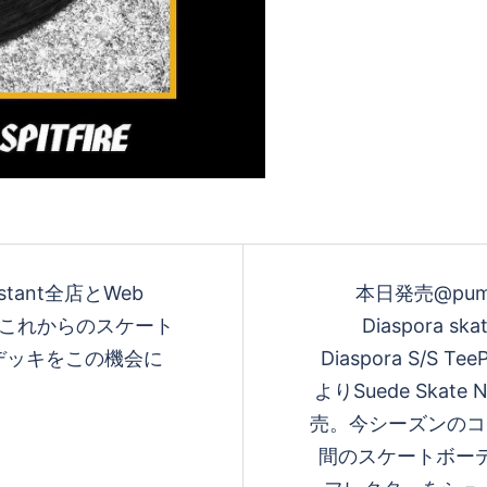
nstant全店とWeb
本日発売@pumaja
️これからのスケート
Diaspora skat
デッキをこの機会に
Diaspora S/S T
よりSuede Ska
売。今シーズンのコレク
間のスケートボー