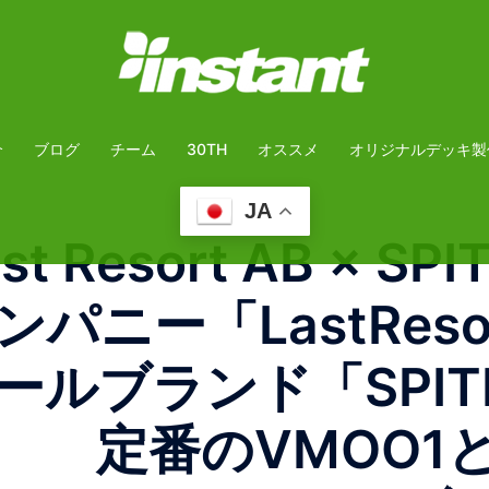
介
ブログ
チーム
30TH
オススメ
オリジナルデッキ製
JA
Last Resort AB × 
ニー「LastReso
ルブランド「SPIT
 定番のVMOO1と