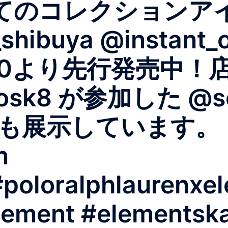
てのコレクションア
ibuya @instant_o
:00より先行発売中！店
sk8 が参加した @se
も展示しています。
n
oloralphlaurenxel
lement #elementsk