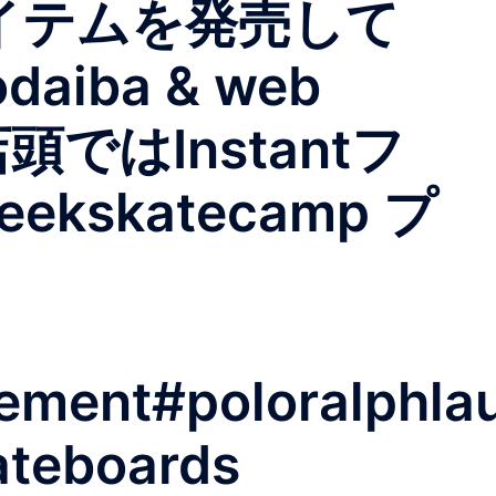
イテムを発売して
daiba & web
頭ではInstantフ
ekskatecamp プ
ement#poloralphla
ateboards