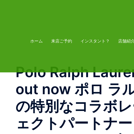
コ
ン
テ
ン
ツ
ホーム
来店ご予約
インスタント？
店舗紹
へ
ス
Polo Ralph Laure
キ
ッ
out now ポロ ラ
プ
の特別なコラボレー
ェクトパートナー