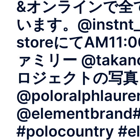
&オンラインで全
います。@instnt_sh
storeにてAM11
ァミリー @takano
ロジェクトの写真
@poloralphlaure
@elementbrand#p
#polocountry #e