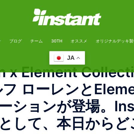
介
ブログ
チーム
30TH
オススメ
オリジナルデッキ製
JA
n x Element Collecti
ルフ ローレンとElement
ションが登場。Ins
として、本日からど