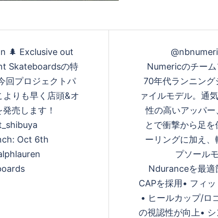
n 🌲 Exclusive out
@nbnumeri
 Skateboardsの特
Numericのチーム
は今回プロジェクトパ
70年代ランニン
どこよりも早く店頭&オ
ァイルモデル。通気
を発売します！
性の高いアッパー、
t_shibuya
とで衝撃から⾜を
nch: Oct 6th
ーリングに加え、
alphlauren
プソールモデ
boards
Nduranceを
CAPを採用• フィ
• ヒールカップ/
の視認性が向上• 