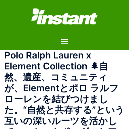
コ
ン
テ
ン
ツ
ト
へ
グ
ス
Polo Ralph Lauren x
ル
キ
メ
ッ
Element Collection 🌲自
ニ
プ
然、遺産、コミュニティ
ュ
ー
が、Elementとポロ ラルフ
ローレンを結びつけまし
た。“自然と共存する”という
互いの深いルーツを活かし