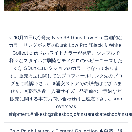
投
10月11日(水)発売 Nike SB Dunk Low Pro 普遍的な
稿
カラーリングが人気のDunk Low Pro "Black & White"
ナ
Collectionからホワイトカラーが発売。シンプルで
ビ
様々なスタイルに馴染むモノクロのヘビーユーズした
ゲ
くなるDunkコレクションのカラーとなっておりま
ー
す。販売方法に関してはプロフィールリンク先のブロ
シ
グをご確認下さい。※浦安ストアでの販売はございま
ョ
せん。※販売足数、入荷サイズ、発売前のご予約など
ン
販売に関する事前お問い合わせはご遠慮下さい。※no
overseas
shipment.#nikesb@nikesbdojo#Instantskateshop#insta
Polo Ralph Lauren x Element Collection 🌲自然、遺