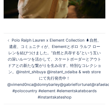
投
Polo Ralph Lauren x Element Collection 🌲自然、
稿
遺産、コミュニティが、Elementとポロ ラルフ ロー
ナ
レンを結びつけました。“自然と共存する”という互い
ビ
の深いルーツを活かして、スケートボーダーとアウト
ゲ
ドアとの新たな繋がりを生み出す、特別なコレクショ
ー
ン。@instnt_shibuya @instant_odaiba & web store
シ
にて先行発売中！
ョ
@vimend0nca@donnybarley@gabrielfortunat@rafaelac
ン
#polocountry #element #elementskateboards
#instantskateshop