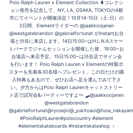
Polo Ralph Lauren x Element Collection 🌲コレクシ
ョン発売を記念して、NY, LA, OSAKA, TOKYOの4都
市にてイベントが開催決定！10月14-15日（土-日）の
2日間、Elementライダーの @jaakkoojanen
@westgatebrandon @gabrielfortunat がInstantお台
場と渋谷に来店します。14日15:00~はH.L.N.Aスケー
トパークでジャムセッションを開催した後、18:00~お
台場店へ来店予定。15日15:00~は渋谷店でサイン会
を行います！ Polo Ralph Lauren x Elementの特製ポ
スターを先着各30名様へプレゼント。この日だけの購
入特典もあるので、ぜひお店へ足を運んでみて下さ
い。夕方からはPolo Ralph Laurenキャットストリー
ト店で試写会&パーティーですよ〜 🛹@jaakkoojanen
@westgatebrandon
@gabrielfortunat@ryosejiri@_yukitoaoi@funa_nakaya
#PoloRalphLauren#polocountry #element
#elementskateboards #instantskateshop