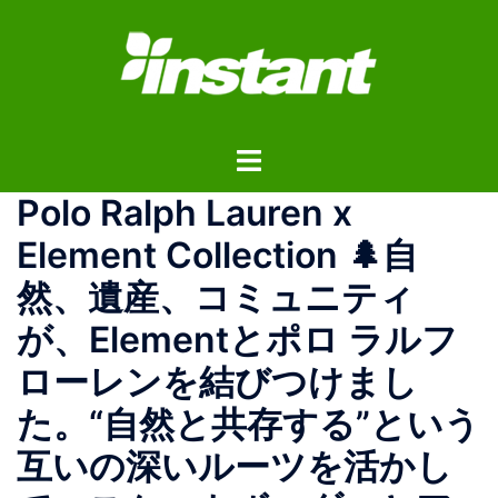
コ
ン
テ
ン
ツ
ト
へ
グ
ス
Polo Ralph Lauren x
ル
キ
メ
ッ
Element Collection 🌲自
ニ
プ
然、遺産、コミュニティ
ュ
ー
が、Elementとポロ ラルフ
ローレンを結びつけまし
た。“自然と共存する”という
互いの深いルーツを活かし