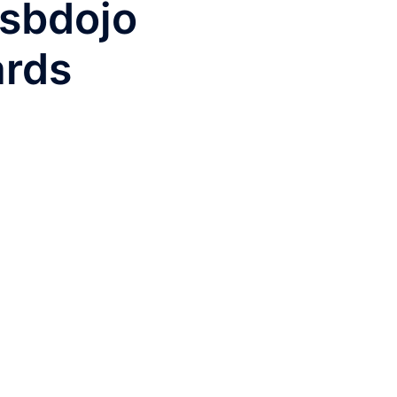
bdojo
ards