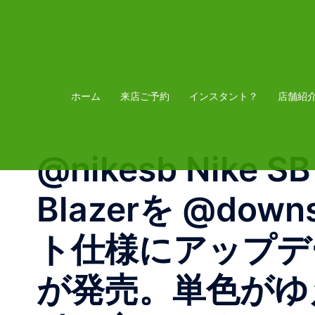
コ
ン
テ
ン
ツ
ホーム
来店ご予約
インスタント？
店舗紹
へ
ス
@nikesb Nike S
キ
ッ
Blazerを @do
プ
ト仕様にアップデ
が発売。単色がゆ