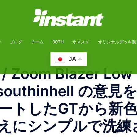
介
ブログ
チーム
30TH
オススメ
オリジナルデッキ製
JA
B / Zoom Blazer 
wnsouthinhell 
ートしたGTから新
えにシンプルで洗練