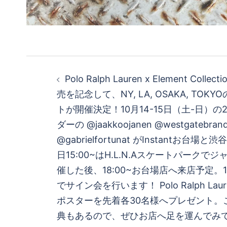
投
Polo Ralph Lauren x Element Col
稿
売を記念して、NY, LA, OSAKA, TOK
トが開催決定！10月14-15日（土-日）の2
ナ
ダーの @jaakkoojanen @westgatebran
ビ
@gabrielfortunat がInstantお台
日15:00~はH.L.N.Aスケートパークで
ゲ
催した後、18:00~お台場店へ来店予定。15
でサイン会を行います！ Polo Ralph Laure
ー
ポスターを先着各30名様へプレゼント。
シ
典もあるので、ぜひお店へ足を運んでみ