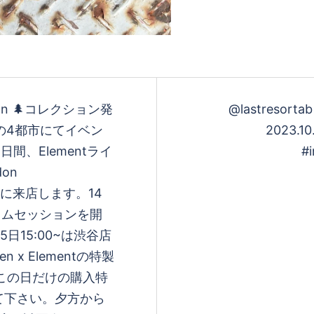
lection 🌲コレクション発
@lastresortab
YOの4都市にてイベン
2023.10.7@sp
日間、Elementライ
#
don
場と渋谷に来店します。14
ジャムセッションを開
日15:00~は渋谷店
n x Elementの特製
この日だけの購入特
て下さい。夕方から