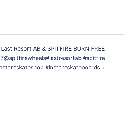
 Last Resort AB & SPITFIRE BURN FREE
itfirewheels#lastresortab #spitfire
instantskateshop #instantskateboards