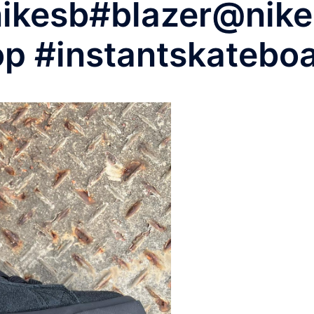
sb#blazer@nikes
op #instantskatebo