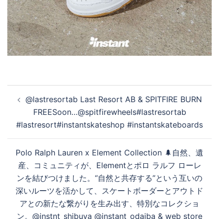
投
@lastresortab Last Resort AB & SPITFIRE BURN
稿
FREESoon…@spitfirewheels#lastresortab
ナ
#lastresort#instantskateshop #instantskateboards
ビ
ゲ
Polo Ralph Lauren x Element Collection 🌲自然、遺
ー
産、コミュニティが、Elementとポロ ラルフ ローレ
シ
ンを結びつけました。“自然と共存する”という互いの
ョ
深いルーツを活かして、スケートボーダーとアウトド
ン
アとの新たな繋がりを生み出す、特別なコレクショ
ン。@instnt_shibuya @instant_odaiba & web store