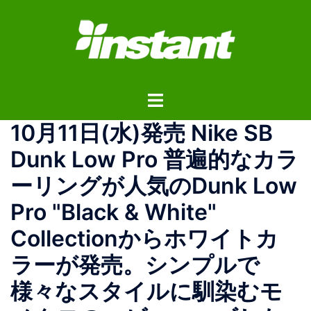
コ
ン
テ
ン
ツ
ト
へ
グ
ス
10月11日(水)発売 Nike SB
ル
キ
メ
ッ
Dunk Low Pro 普遍的なカラ
ニ
プ
ーリングが人気のDunk Low
ュ
ー
Pro "Black & White"
Collectionからホワイトカ
ラーが発売。シンプルで
様々なスタイルに馴染むモ