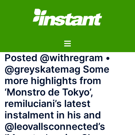
コ
ン
テ
ン
ツ
ト
へ
グ
ス
Posted @withregram •
ル
キ
メ
ッ
@greyskatemag Some
ニ
プ
more highlights from
ュ
ー
‘Monstro de Tokyo’,
remiluciani’s latest
instalment in his and
@leovallsconnected’s