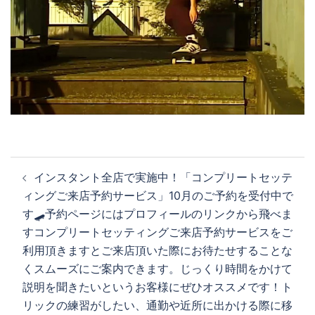
投
インスタント全店で実施中！「コンプリートセッテ
稿
ィングご来店予約サービス」10月のご予約を受付中で
ナ
す🛹予約ページにはプロフィールのリンクから飛べま
ビ
すコンプリートセッティングご来店予約サービスをご
ゲ
利用頂きますとご来店頂いた際にお待たせすることな
ー
くスムーズにご案内できます。じっくり時間をかけて
シ
説明を聞きたいというお客様にぜひオススメです！ト
ョ
リックの練習がしたい、通勤や近所に出かける際に移