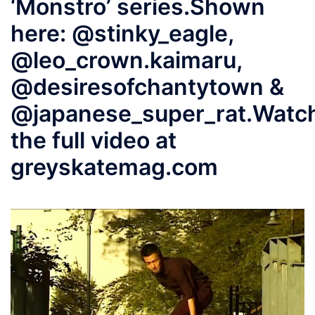
‘Monstro’ series.Shown
here: @stinky_eagle,
@leo_crown.kaimaru,
@desiresofchantytown &
@japanese_super_rat.Watc
the full video at
greyskatemag.com