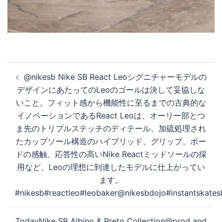
投
@nikesb Nike SB React Leoシグニチャーモデルの
稿
デザインにあたってのLeoのゴールは決して妥協しな
ナ
いこと。フィット感から機能性に至るまでの古典的な
ビ
イノベーションであるReact Leoは、オーリー部とつ
ゲ
ま先のトリプルステッチのディテール、加硫処理され
ー
たカップソール構造のハイブリッド、グリップ、ボー
シ
ドの感触、応答性の高いNike Reactミッドソールの採
ョ
用など、Leoの理想に到達したモデルに仕上がってい
ン
ます。
#nikesb#reactleo#leobaker@nikesbdojo#instantskate
TodayNike SB Albino & Preto Collection@prod and