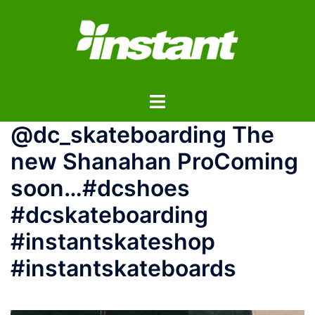
コ
ン
テ
ン
ツ
ト
へ
グ
ス
@dc_skateboarding The
ル
キ
メ
ッ
new Shanahan ProComing
ニ
プ
soon…#dcshoes
ュ
ー
#dcskateboarding
#instantskateshop
#instantskateboards