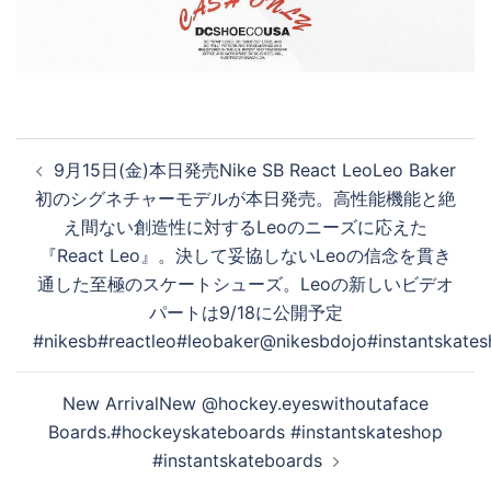
投
9月15日(金)本日発売Nike SB React LeoLeo Baker
稿
初のシグネチャーモデルが本日発売。高性能機能と絶
ナ
え間ない創造性に対するLeoのニーズに応えた
ビ
『React Leo』。決して妥協しないLeoの信念を貫き
ゲ
通した至極のスケートシューズ。Leoの新しいビデオ
ー
パートは9/18に公開予定
シ
#nikesb#reactleo#leobaker@nikesbdojo#instantskate
ョ
ン
New ArrivalNew @hockey.eyeswithoutaface
Boards.#hockeyskateboards #instantskateshop
#instantskateboards