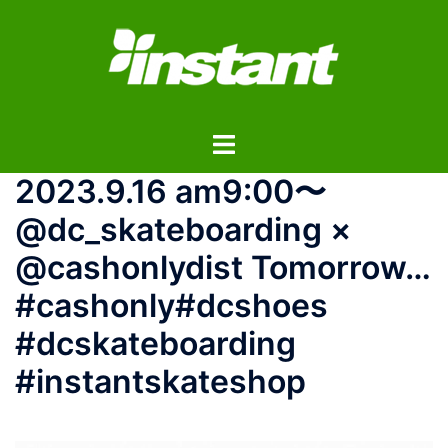
コ
ン
テ
ン
ツ
ト
へ
グ
ス
2023.9.16 am9:00〜
ル
キ
メ
ッ
@dc_skateboarding ×
ニ
プ
@cashonlydist Tomorrow…
ュ
ー
#cashonly#dcshoes
#dcskateboarding
#instantskateshop