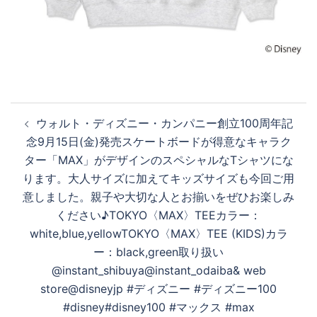
投
ウォルト・ディズニー・カンパニー創立100周年記
稿
念9月15日(金)発売スケートボードが得意なキャラク
ナ
ター「MAX」がデザインのスペシャルなTシャツにな
ビ
ります。大人サイズに加えてキッズサイズも今回ご用
ゲ
意しました。親子や大切な人とお揃いをぜひお楽しみ
ー
ください♪TOKYO〈MAX〉TEEカラー：
シ
white,blue,yellowTOKYO〈MAX〉TEE (KIDS)カラ
ョ
ー：black,green取り扱い
ン
@instant_shibuya@instant_odaiba& web
store@disneyjp #ディズニー #ディズニー100
#disney#disney100 #マックス #max