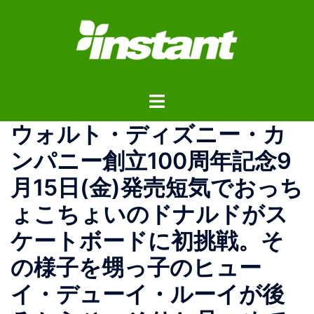
コ
ン
テ
ン
ツ
ト
へ
グ
ス
ウォルト・ディズニー・カ
ル
キ
メ
ッ
ンパニー創立100周年記念9
ニ
プ
月15日(金)発売短気でおっち
ュ
ー
ょこちょいのドナルドがス
ケートボードに初挑戦。そ
の様子を甥っ子のヒュー
イ・デューイ・ルーイが後