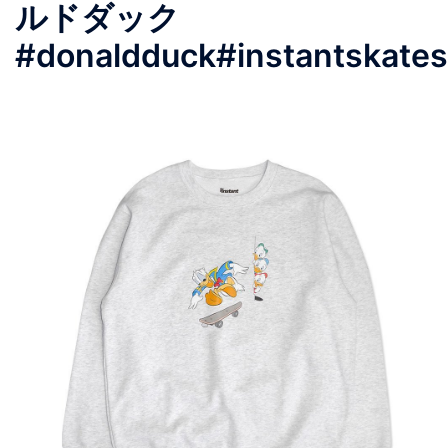
ルドダック
#donaldduck#instantskate