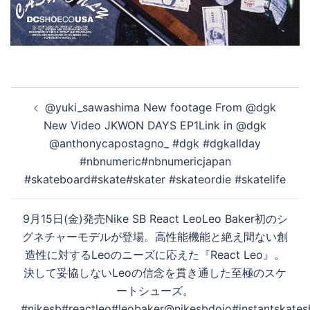
投
@yuki_sawashima New footage From @dgk
稿
New Video JKWON DAYS EP1Link in @dgk
ナ
@anthonycapostagno_ #dgk #dgkallday
ビ
#nbnumeric#nbnumericjapan
ゲ
#skateboard#skate#skater #skateordie #skatelife
ー
シ
9月15日(金)発売Nike SB React LeoLeo Baker初のシ
ョ
グネチャーモデルが登場。高性能機能と絶え間ない創
ン
造性に対するLeoのニーズに応えた『React Leo』。
決して妥協しないLeoの信念を貫き通した至極のスケ
ートシューズ。
#nikesb#reactleo#leobaker@nikesbdojo#instantskate