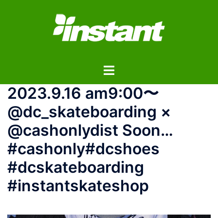
コ
ン
テ
ン
ツ
ト
へ
グ
ス
2023.9.16 am9:00〜
ル
キ
メ
ッ
@dc_skateboarding ×
ニ
プ
@cashonlydist Soon…
ュ
ー
#cashonly#dcshoes
#dcskateboarding
#instantskateshop