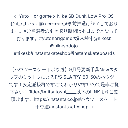
投
Yuto Horigome x Nike SB Dunk Low Pro QS
稿
@lil_k_tokyo @rueeeeee_※事前抽選は終了しており
ナ
ます。※ご当選者の引き取り期間は本日までとなって
ビ
おります。#yutohorigome#堀米雄斗@nikesb
ゲ
@nikesbdojo
ー
#nikesb#instantskateshop#instantskateboards
シ
ョ
【ハウツースケートボウ道】9月号更新千葉Newスタ
ン
ッフのミツトシによるF/S SLAPPY 50-50のハウツー
です！安定感抜群ですごくわかりやすいので是非ご覧
下さい！Rider@mitsutoshi_____以下のLINKよりご覧
頂けます。https://instants.co.jp#ハウツースケート
ボウ道#instantskateshop