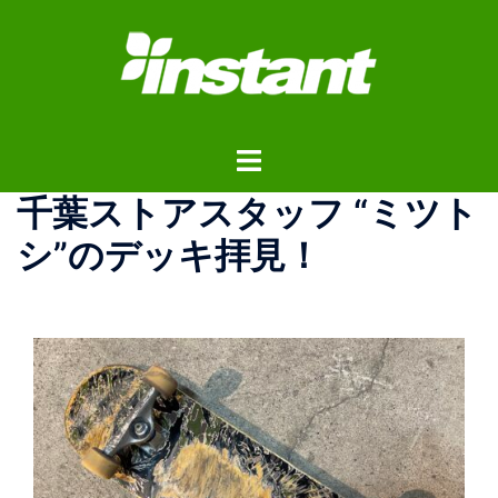
コ
ン
テ
ン
ツ
ト
へ
グ
ス
千葉ストアスタッフ “ミツト
ル
キ
メ
ッ
シ”のデッキ拝見！
ニ
プ
ュ
ー