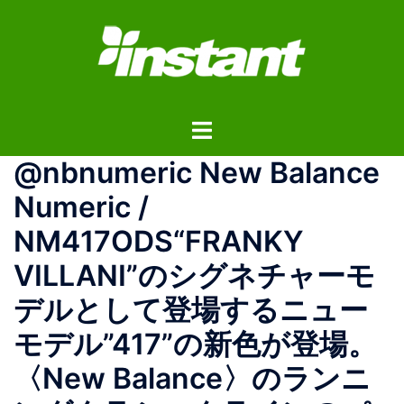
コ
ン
テ
ン
ツ
ト
へ
グ
ス
@nbnumeric New Balance
ル
キ
メ
ッ
Numeric /
ニ
プ
NM417ODS“FRANKY
ュ
ー
VILLANI”のシグネチャーモ
デルとして登場するニュー
モデル”417”の新色が登場。
〈New Balance〉のランニ