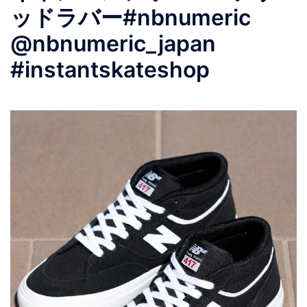
ッドラバー#nbnumeric
@nbnumeric_japan
#instantskateshop