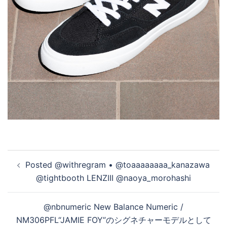
投
Posted @withregram • @toaaaaaaaa_kanazawa
稿
@tightbooth LENZIII @naoya_morohashi
ナ
ビ
@nbnumeric New Balance Numeric /
ゲ
NM306PFL“JAMIE FOY”のシグネチャーモデルとして