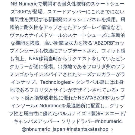
ー
NB Numericで展開する耐久性抜群のスケートシュー
シ
ズ”306”が登場。スエードアッパーにこれまでにない
ョ
通気性を実現する新開発のメッシュパネルを採⽤。飛
ン
躍的に耐久性をアップさせたアンダーレイ構造など、
ヴァルカナイズドソールのスケートシューズに革新的
な機能を搭載。高い衝撃吸収⼒を誇る“ABZORB”カッ
プインソールも快適にアップデートされ、フィット感
も向上。NB#移籍当時からリクエストをしていたピン
クカラーが遂に登場。出身地であるフロリダ州のフラ
ミンゴからインスパイアされたシーズナルカラーがラ
インナップ。Technologies:• タンラベル裏には出⾝
地であるフロリダとサインがデザインされている• フ
ィット感と衝撃吸収性に優れたNEW“ABZORB”カップ
インソール• Nduranceを最適箇所に配置し、グリッ
プ性と屈曲性に優れたバルカナイズド製法• スエード/
キャンバスアッパー• ソリッドラバー#nbnumeric
@nbnumeric_japan #instantskateshop