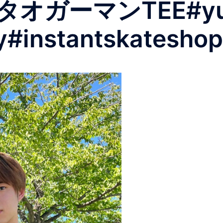
ガーマンTEE#yuto
instantskateshop