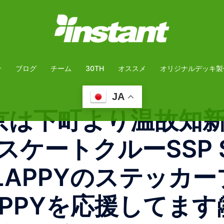
介
ブログ
チーム
30TH
オススメ
オリジナルデッキ製
JA
py 東京は下町より温故
ケートクルーSSP S
SLAPPYのステッカ
LAPPYを応援してま