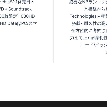
 Mochis/V-1発売日：
必要なNBランニ
VD＋Soundtrack
と衝撃から
(80枚限定)1080HD
Technologie
0HD DateはPC/スマ
搭載• 耐久性の高い
全⽅位的に考察さ
⼒を向上• 耐摩耗性
エード/メッシ