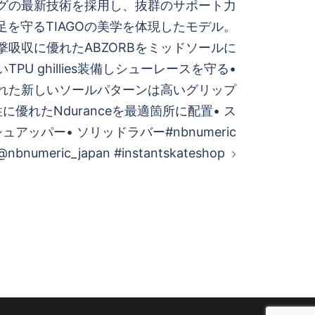
ングの最新技術を採⽤し、抜群のサポート⼒
⾜を守るTIAGOの美学を体現したモデル。
s:• 衝撃吸収に優れたABZORBをミッドソールに
TPU ghillies装備しシューレースを守る•
れた新しいソールパターンは高いグリップ
に優れたNduranceを最適箇所に配置• ス
ュアッパー• ソリッドラバー#nbnumeric
@nbnumeric_japan #instantskateshop