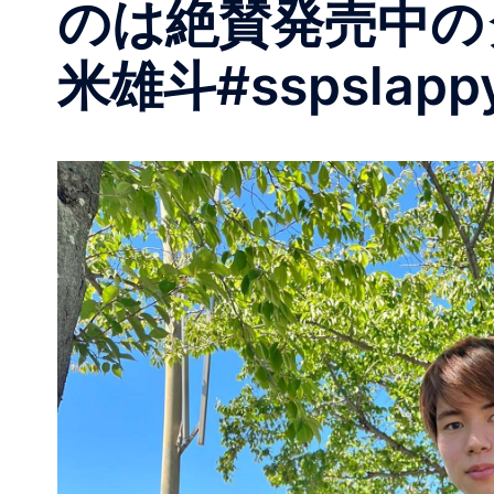
のは絶賛発売中のタオ
米雄斗#sspslappy#