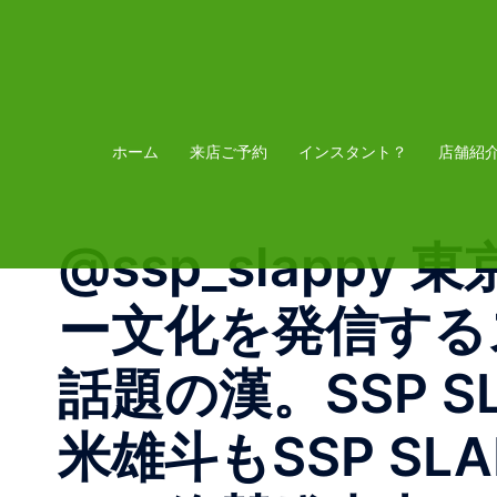
コ
ン
テ
ン
ツ
ホーム
来店ご予約
インスタント？
店舗紹
へ
ス
@ssp_slap
キ
ッ
ー文化を発信するス
プ
話題の漢。SSP 
米雄斗もSSP S