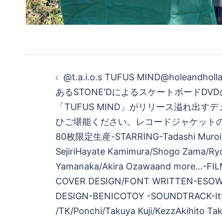
投
@t.a.i.o.s TUFUS MIND@holeand
稿
あるSTONE'DによるスケートボードDV
「TUFUS MIND」がリリース溢れ出す
ナ
ひご堪能ください。レコードジャケットのSpec
ビ
80枚限定生産-STARRING-Tadashi Muroi/K
SejiriHayate Kamimura/Shogo Zama/R
ゲ
Yamanaka/Akira Ozawaand more…-FIL
COVER DESIGN/FONT WRITTEN-ESO
ー
DESIGN-BENICOTOY -SOUNDTRACK-Itt
シ
/TK/Ponchi/Takuya Kuji/KezzAkihito Ta