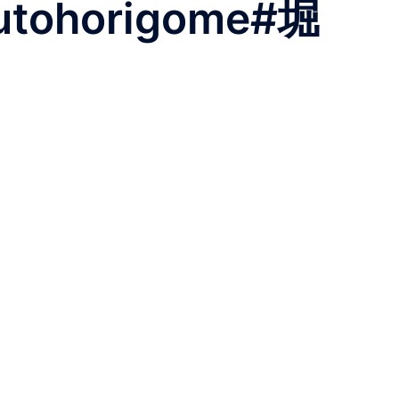
horigome#堀