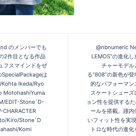
holland のメンバーでも
@nbnumeric N
Dの2作目となる作品
LEMOS“の進
デュフスマインドをぜ
チャーモデル
ialPackageは
る“808”の新色
ohta Ikeda/Ryo
的なパフォーマン
yo MotohashiYuma
スケートシューズ
M/EDIT-Stone`D-
ョン性を提供するため
W-CHARACTER
ールを搭載。踵内
o/Kiro/Stone`D
いフィット性を実現
kahashi/Komi
トロな時代の進化