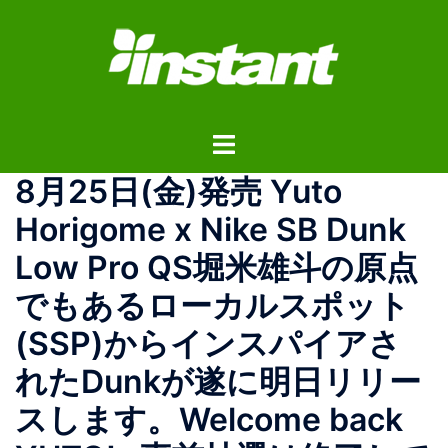
コ
ン
テ
ン
ツ
ト
へ
グ
ス
8月25日(金)発売 Yuto
ル
キ
メ
ッ
Horigome x Nike SB Dunk
ニ
プ
Low Pro QS堀米雄斗の原点
ュ
ー
でもあるローカルスポット
(SSP)からインスパイアさ
れたDunkが遂に明日リリー
スします。Welcome back