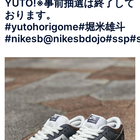
YUTO!※事前抽選は終了して
おります。
#yutohorigome#堀米雄斗
#nikesb@nikesbdojo#ssp#s