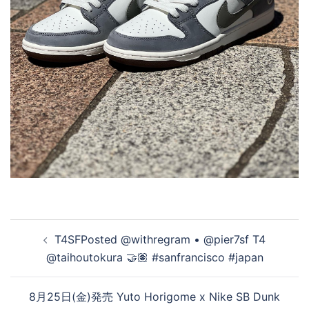
投
T4SFPosted @withregram • @pier7sf T4
稿
@taihoutokura 🤝🏽 #sanfrancisco #japan
ナ
ビ
8月25日(金)発売 Yuto Horigome x Nike SB Dunk
ゲ