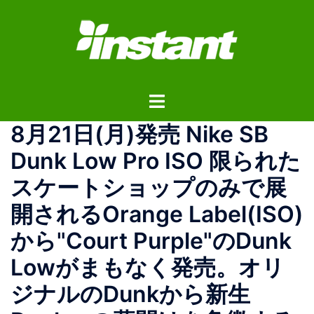
コ
ン
テ
ン
ツ
ト
へ
グ
ス
8月21日(月)発売 Nike SB
ル
キ
メ
ッ
Dunk Low Pro ISO 限られた
ニ
プ
スケートショップのみで展
ュ
ー
開されるOrange Label(ISO)
から"Court Purple"のDunk
Lowがまもなく発売。オリ
ジナルのDunkから新生