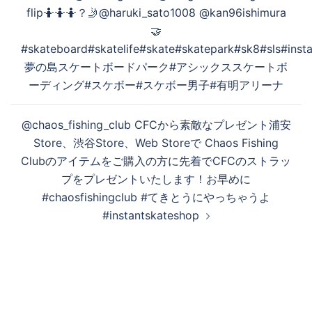
稿
flip🤷🤷🤷？🤳@haruki_sato1008 @kan96ishimura
ナ
🤝
ビ
#skateboard#skatelife#skate#skatepark#sk8#sls#in
ゲ
夢の島スケートボードパーク#アシックススケートボ
ー
ーディング#スケボー#スケボー男子#有明アリーナ
シ
ョ
@chaos_fishing_club CFCから素敵なプレゼント浦安
ン
Store、渋谷Store、Web Storeで Chaos Fishing
Clubのアイテムをご購入の方に先着でCFCのストラッ
プをプレゼントいたします！お早めに
#chaosfishingclub #てきとうにやっちゃうよ
#instantskateshop