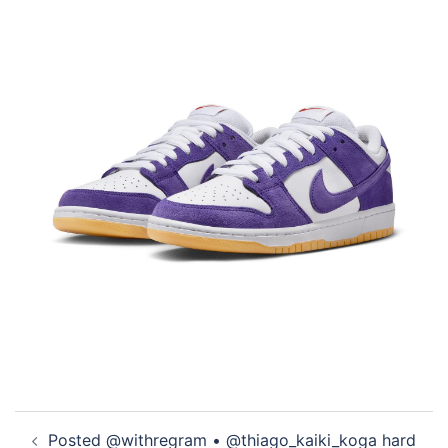
投
Posted @withregram • @thiago_kaiki_koga hard