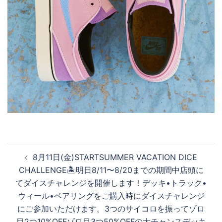
投
8月11日(金)START️SUMMER VACATION DICE
稿
CHALLENGE🏝明日8/11〜8/20までの期間中店頭に
ナ
てダイスチャレンジを開催します！デッキ•トラック•
ビ
ウィール•ベアリングをご購入時にダイスチャレンジ
ゲ
にご参加いただけます。3つのサイコロを振ってゾロ
ー
目2つ10%OFF️ゾロ目3つ50%OFF️の大チャンスデッキ