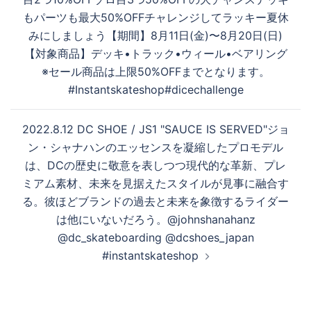
シ
もパーツも最大50%OFF️チャレンジしてラッキー夏休
ョ
みにしましょう【期間】8月11日(金)〜8月20日(日)
ン
【対象商品】デッキ•トラック•ウィール•ベアリング
※セール商品は上限50%OFFまでとなります。
#Instantskateshop#dicechallenge
2022.8.12 DC SHOE / JS1 "SAUCE IS SERVED"ジョ
ン・シャナハンのエッセンスを凝縮したプロモデル
は、DCの歴史に敬意を表しつつ現代的な革新、プレ
ミアム素材、未来を見据えたスタイルが見事に融合す
る。彼ほどブランドの過去と未来を象徴するライダー
は他にいないだろう。@johnshanahanz
@dc_skateboarding @dcshoes_japan
#instantskateshop