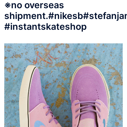
※no overseas
shipment.#nikesb#stefanja
#instantskateshop