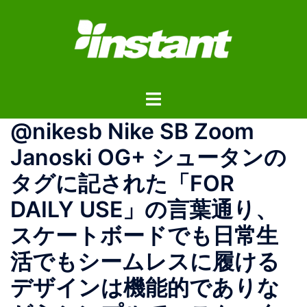
コ
ン
テ
ン
ツ
ト
へ
グ
ス
@nikesb Nike SB Zoom
ル
キ
メ
ッ
Janoski OG+ シュータンの
ニ
プ
タグに記された「FOR
ュ
ー
DAILY USE」の言葉通り、
スケートボードでも日常生
活でもシームレスに履ける
デザインは機能的でありな