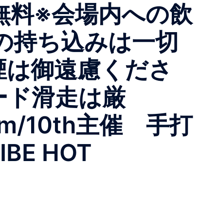
入場無料※会場内への飲
Dの持ち込みは一切
煙は御遠慮くださ
ード滑走は厳
.com/10th主催 手打
BE HOT