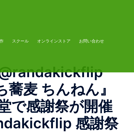
作
スクール
オンラインストア
お問い合わせ
ndakickflip
ち蕎麦 ちんねん』
楽堂で感謝祭が開催
dakickflip 感謝祭