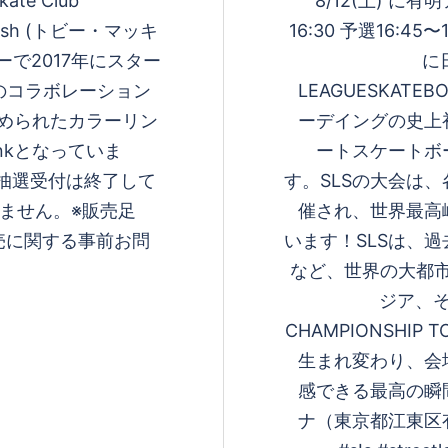
ate Club
8/12(土) に有
ntosh (トビー・マッキ
16:30 予選16:45
で2017年にスター
に
e SBのコラボレーション
LEAGUESKATE
ばめられたカラーリン
ーデイングの史上
nkとなっていま
ートスケートボ
hi事前抽選受付は終了して
す。SLSの大会は
ません。※販売足
催され、世界最高
売に関する事前お問
います！SLSは、
など、世界の大都市
ジア、そ
CHAMPIONSHI
生まれ変わり、会
感できる最高の瞬
ナ（東京都江東区有明1丁