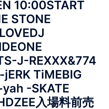
10:00START
NE STONE
 LOVEDJ
IDEONE
TS-J-REXXX&774
-jERK TiMEBIG
yah -SKATE
OTO-HDZEE入場料前売