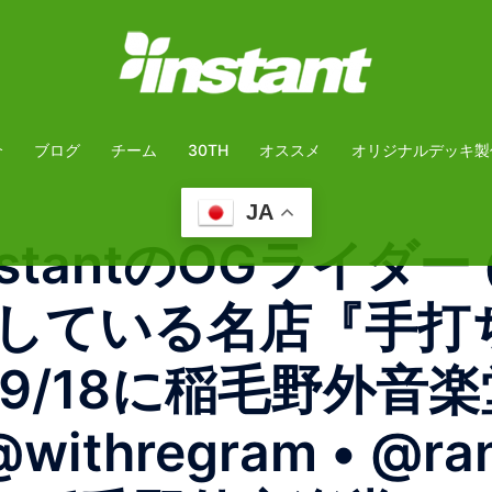
介
ブログ
チーム
30TH
オススメ
オリジナルデッキ製
JA
antのOGライダー @ra
している名店『手打
9/18に稲毛野外音
ithregram • @ran