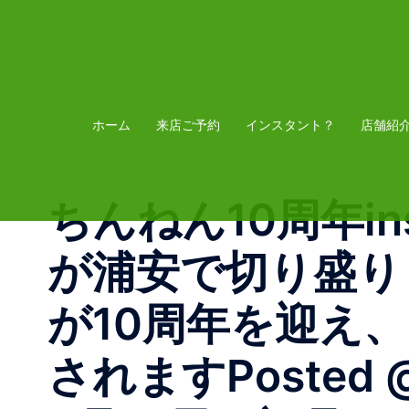
コ
ン
テ
ン
ツ
ホーム
来店ご予約
インスタント？
店舗紹
へ
ス
ちんねん10周年inst
キ
ッ
が浦安で切り盛り
プ
が10周年を迎え、
されますPosted @w