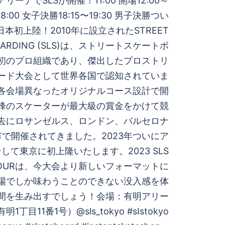
明アリーナでSLSが開催！11:00 開場12:00～
〜18:00 女子決勝18:15〜19:30 男子決勝つい
日本初上陸！2010年に設立されたSTREET
BOARDING (SLS)は、ストリートスケートボ
初のプロ組織であり、傑出したプロストリ
ード大会として世界各国で認知されていま
、各会場異なったオリジナルコース設計で開
峰のスケーターが最大級の賞金をかけて競
過去にロサンゼルス、ロンドン、バルセロナ
で開催されてきました。2023年ついにア
して東京に初上隆いたします。2023 SLS
P TOURは、今大会より新しいフォーマットに
場でしか味わうことのできない没入感を体
間を生み出すでしょう！会場：有明アリー
目11番1号）@sls_tokyo #sIstokyo