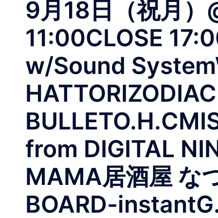
9月18日（祝月）@
11:00CLOSE 17:
w/Sound Syste
HATTORIZODIAC
BULLETO.H.CMI
from DIGITAL NI
MAMA居酒屋 なつみ -
BOARD-instant