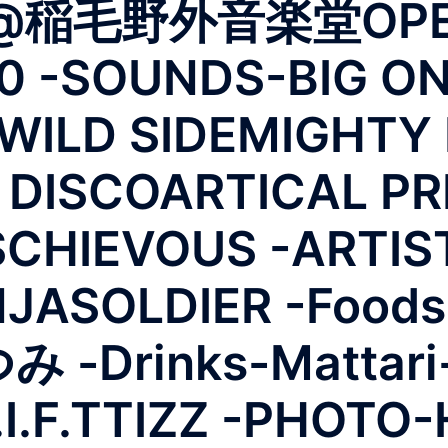
稲毛野外音楽堂OPEN 
00 -SOUNDS-BIG O
mWILD SIDEMIGHTY
 DISCOARTICAL PR
SCHIEVOUS -ARTIS
NJASOLDIER -Foods
Drinks-Mattari-
G.I.F.TTIZZ -PH