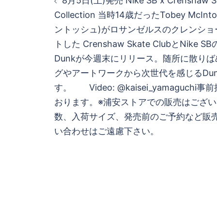
8月5日(土)発売 Nike SB x Crenshaw Sk
稿
Collection 当時14歳だったTobey McI
ントッシュ)がロサンゼルスのクレンショー
ナ
トした Crenshaw Skate ClubとNik
ビ
Dunkが今週末にリリース。随所に散り
グやアートワークから次世代を感じるDu
ゲ
す。 Video: @kaisei_yamaguc
おります。※浦安ストアでの販売はござい
ー
数、入荷サイズ、発売前のご予約など販
シ
い合わせはご遠慮下さい。
ョ
ン