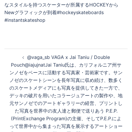
を
再
生
投
@vaga_sb VAGA x Jai Taniu / Double
稿
Pouch@iajujnatJai Taniu氏は、カリフォルニア州サ
ナ
す
ンノゼをベースに活動する写真家・芸術家です。サン
ビ
ノゼのスケートシーンを長年写真に収め続け、数多く
ゲ
のスケートメディアにも写真を提供してきた一方で、
る
ー
デッキの破片を用いたコラージュアートの製作や、地
シ
元サンノゼでのアートギャラリーの経営、プリントし
ョ
た写真を世界中の友人達と郵便で送りあう P.E.P.
ン
(PrintExchange Program)の主催、そしてP.E.P.によ
って世界中から集まった写真を展示するアートショー