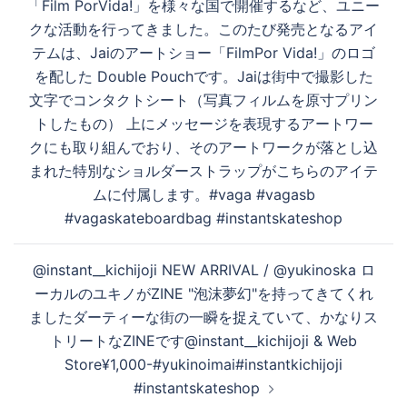
「Film PorVida!」を様々な国で開催するなど、ユニー
クな活動を行ってきました。このたび発売となるアイ
テムは、Jaiのアートショー「FilmPor Vida!」のロゴ
を配した Double Pouchです。Jaiは街中で撮影した
文字でコンタクトシート（写真フィルムを原寸プリン
トしたもの） 上にメッセージを表現するアートワー
クにも取り組んでおり、そのアートワークが落とし込
まれた特別なショルダーストラップがこちらのアイテ
ムに付属します。#vaga #vagasb
#vagaskateboardbag #instantskateshop
@instant__kichijoji NEW ARRIVAL / @yukinoska ロ
ーカルのユキノがZINE "泡沫夢幻"を持ってきてくれ
ました️‍ダーティーな街の一瞬を捉えていて、かなりス
トリートなZINEです@instant__kichijoji & Web
Store¥1,000-#yukinoimai#instantkichijoji
#instantskateshop