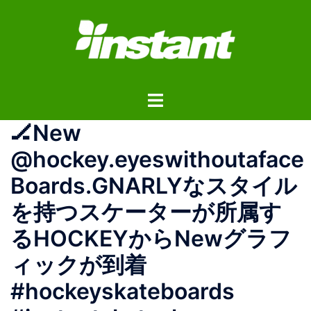
コ
ン
テ
ン
ツ
ト
へ
グ
ス
🏒New
ル
キ
メ
ッ
@hockey.eyeswithoutaface
ニ
プ
Boards.GNARLYなスタイル
ュ
ー
を持つスケーターが所属す
るHOCKEYからNewグラフ
ィックが到着
#hockeyskateboards