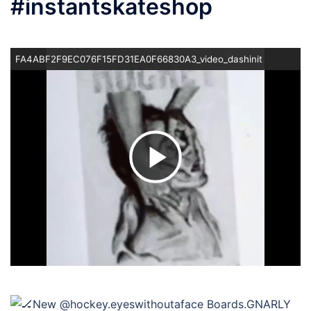
#instantskateshop
FA4ABF2F9EC076F15FD31EA0F66830A3_video_dashinit
ビ
デ
オ