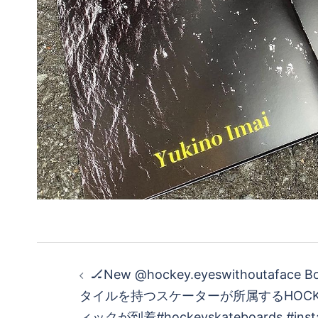
投
🏒New @hockey.eyeswithoutaface 
稿
タイルを持つスケーターが所属するHOCK
ィックが到着#hockeyskateboards #insta