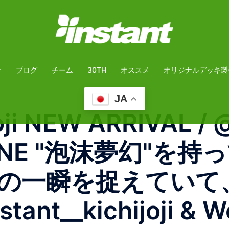
介
ブログ
チーム
30TH
オススメ
オリジナルデッキ製
JA
joji NEW ARRIVAL 
NE "泡沫夢幻"を
な街の一瞬を捉えてい
t__kichijoji & We