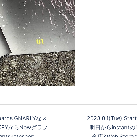
Boards.GNARLYなス
2023.8.1(Tue) Sta
EYからNewグラフ
明日からinsta
ntskateshop
全店&Web St