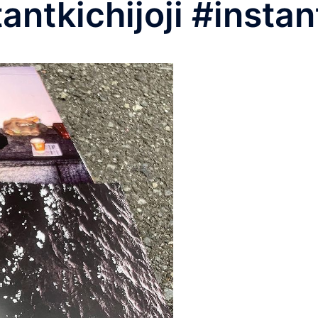
antkichijoji #insta