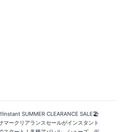
rt!!instant SUMMER CLEARANCE SALE🏖️
ntのサマークリアランスセールがインスタント
ore でスタート！各種アパレル、シューズ、デ