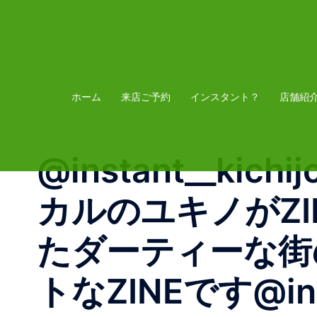
コ
ン
テ
ン
ツ
ホーム
来店ご予約
インスタント？
店舗紹
へ
ス
@instant__kichi
キ
ッ
カルのユキノがZI
プ
た️‍ダーティー
トなZINEです@instan