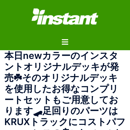
コ
ン
テ
ン
ツ
ト
へ
グ
ス
本日newカラーのインスタ
ル
キ
メ
ッ
ントオリジナルデッキが発
ニ
プ
売☘️そのオリジナルデッキ
ュ
ー
を使用したお得なコンプリ
ートセットもご用意してお
ります🛹足回りのパーツは
KRUXトラックにコストパフ