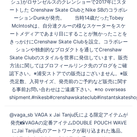
シュ)がロサンゼルスのクレンショーで2017年にスタ
ビ
ートした Crenshaw Skate ClubとNike SBのコラボレ
ゲ
ーションDunkが発売。 当時14歳だったTobey
ー
McIntoshは、自分達クルーの様なスケーターをスケ
シ
ートメディアであまり目にすることが無かったことを
ョ
きっかけにCrenshaw Skate Clubを設立。コラボレー
ン
ションや独創的なプロダクトを通してCrenshaw
Skate Clubのスタイルを世界に発信しています。販売
方法に関してはプロフィールリンク先のブログをご確
認下さい。※浦安ストアでの販売はございません。※販
売足数、入荷サイズ、発売前のご予約など販売に関す
る事前お問い合わせはご遠慮下さい。※no overseas
shipment.#nikesb#crenshawskateclub#instantskatesho
@vaga_sb VAGA x Jai Tanju氏による限定アイテムが
発売📸VAGAの定番アイテムDOUBLE POUCH WAVE
にJai Tanju氏のアートワークが刷り込まれた逸品。