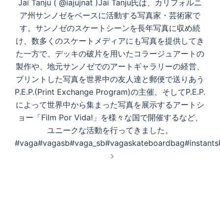
Jai Tanju ( @iajujnat )Jai Tanju氏は、カリフォルニ
ア州サンノゼをベースに活動する写真家・芸術家で
す。サンノゼのスケートシーンを長年写真に収め続
け、数多くのスケートメディアにも写真を提供してき
た一方で、デッキの破片を用いたコラージュアートの
製作や、地元サンノゼでのアートギャラリーの経営、
プリントした写真を世界中の友人達と郵便で送りあう
P.E.P.(Print Exchange Program)の主催、そしてP.E.P.
によって世界中から集まった写真を展示するアートシ
ョー「Film Por Vida!」を様々な国で開催するなど、
ユニークな活動を行ってきました。
#vaga#vagasb#vaga_sb#vagaskateboardbag#instants